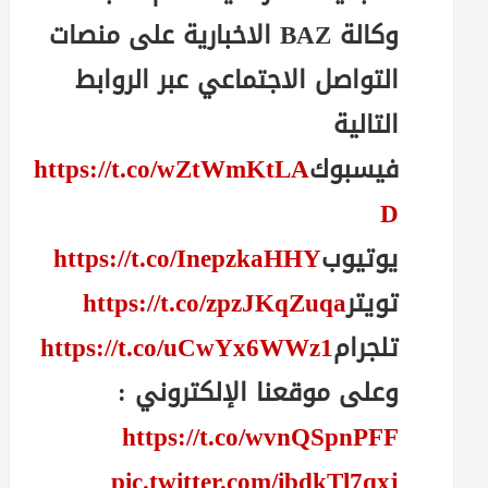
وكالة BAZ الاخبارية على منصات
التواصل الاجتماعي عبر الروابط
التالية
فيسبوك
https://t.co/wZtWmKtLA
D
يوتيوب
https://t.co/InepzkaHHY
تويتر
https://t.co/zpzJKqZuqa
تلجرام
https://t.co/uCwYx6WWz1
وعلى موقعنا الإلكتروني :
https://t.co/wvnQSpnPFF
pic.twitter.com/ibdkTl7qxj