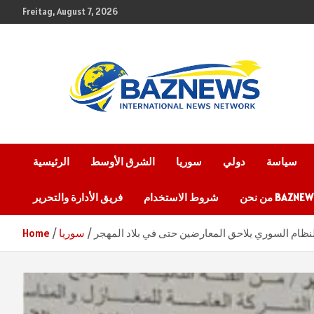
Skip
Freitag, August 7, 2026
to
content
شبكة باز الإخبارية
BAZNEWS
سياسة
دولي
سوريا
الشرق الأوسط
الرئيسية
 نحن BAZNEWS
شروط الاستخدام
فريق الأدارة والتحرير
نظام السوري يلاحق المعارضين حتى في بلاد المهجر
سوريا
Home