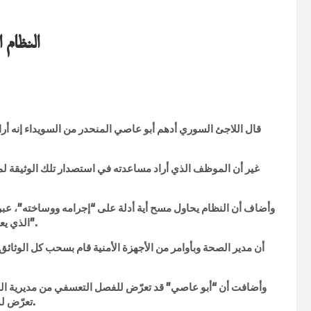
النظام 
قال اللاجئ السوري أدهم أبو عاصي المنحدر من السويداء إنه أر
غير أن الموظف الذي أراد مساعدته في استصدار تلك الوثيقة 
وأضاف أن النظام يحاول مسح أية أدلة على “إجرامه ووساخته”، عبر إ
الذي يعدّ جريمة بكل المقاييس العالمية والإنسانية حسب تعبير “أبو عاصي”.
وأضافت أن “أبو عاصي” قد تعرّض للفصل التعسفي من مديرية ال
تعرّض لمضايقات كثيرة أجبرته فيما بعد على ترك البلاد والهجرة إلى المانيا.