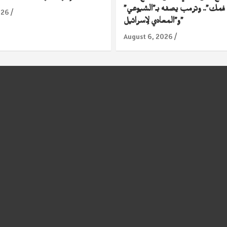
 فمك”.. وترمب يصفه بـ”الشيوعي”
026
و”المعادي لإسرائيل”
August 6, 2026