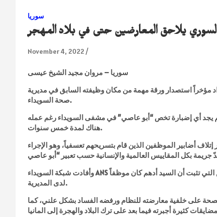
سوريا
السوري يلاحق المعارضين حتى في بلاد المهجر
November 4, 2022
سوريا – مروان مجيد الشيخ عيسى
اد مؤخراً استصدار ورقة مهمة من مكان وظيفته السابق في مديرية
صحة السويداء.
لم يجد أي إضبارة تخص “أبو عاصي” في مشفى السويداء رغم عمله
هناك لمدة خمس سنوات.
تلاف أضابير الموظفين الذين قام بتسريحهم تعسفياً، وهو الإجراء
وأفادت شبكة السويداء ANS أن مدير الصحة وبأوامر من الأجهزة الأمنية قام بسحب كل الوثائق التي تثبت أن السيد أدهم كان موظفاً
لدى المديرية.
صحة على خلفية معارضته للنظام ورفضه الفساد بشكل علني، كما