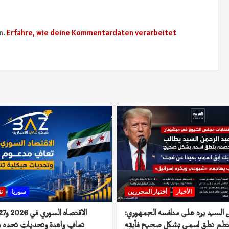
n.
Erfahre, wie deine Kommentardaten verarbeitet
الأخبار
أختيار المحررين
سوريا
تق
 السيد يرد على منافسه الجمهوري:
تطع نطق اسمي بشكل صحيح فأبقِه
تعافٍ واعدة وتحديات تحدد م