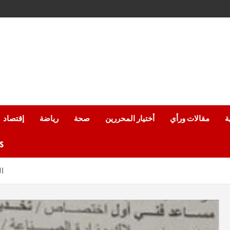
ة
مقالات ورأي
أختيار المحررين
صحة
رياضة
إقتصاد
من
ال