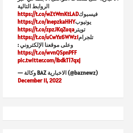
الروابط التالية
فيسبوك
https://t.co/wZtWmKtLAD
يوتيوب
https://t.co/InepzkaHHY
تويتر
https://t.co/zpzJKqZuqa
تلجرام
https://t.co/uCwYx6WWz1
وعلى موقعنا الإلكتروني :
https://t.co/wvnQSpnPFF
pic.twitter.com/ibdkTl7qxj
— وكالة BAZ الاخبارية (@baznewz)
December 11, 2022