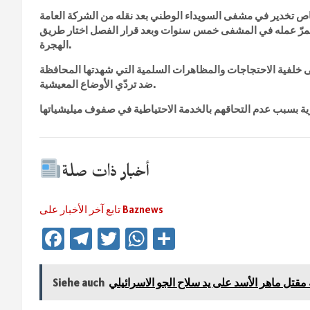
 تخدير في مشفى السويداء الوطني بعد نقله من الشركة العامة
المناسج التابعة لوزارة الصناعة في عام 2009 واستمرّ عمله في المشفى خمس سنوات وبعد قرار الفصل اختار طريق
الهجرة.
 خلفية الاحتجاجات والمظاهرات السلمية التي شهدتها المحافظة
ضد تردّي الأوضاع المعيشية.
أخبار ذات صلة
تابع آخر الأخبار على Baznews
Fa
Te
T
W
Te
ce
le
wi
h
ile
b
gr
tt
at
n
Siehe auch
o
a
er
sA