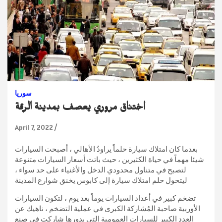
سوريا
اختناق مروري يعصف بمدينة الرقة
April 7, 2022
بعدما كان امتلاك سيارة حلماً يراودُ الأهالي ، أصبحت السيارات
شيئا مهماً في حياة الكثيرين ، حيث باتت أسعار السيارات متنوعة
لتصبح في متناول محدودي الدخل والأغنياء على حد سواء ،
ليتحول حلم امتلاك سيارة إلى كابوس يخنق شوارع المدينة
تضخم كبير في أعداد السيارات يوماً بعد يوم ، لتكون السيارات
الأوربية صاحبة المُشاركة الكبرى في عملية التضخم ، ناهيك عن
العدد الكبير للسيارات العمومية التي بدورها شاركت في صنع