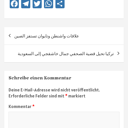
Fa
Te
T
W
Te
ce
le
wi
h
ile
b
gr
tt
at
n
o
a
er
sA
Beitragsnavigation
علاقات واشنطن وتايوان تستفز الصين
ok
m
p
p
تركيا تحيل قضية الصحفي جمال خاشقجي إلى السعودية
Schreibe einen Kommentar
Deine E-Mail-Adresse wird nicht veröffentlicht.
Erforderliche Felder sind mit
*
markiert
Kommentar
*