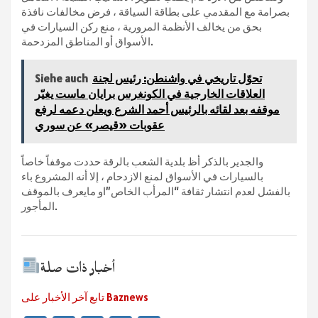
بصرامة مع المقدمي على بطاقة السياقة ، فرض مخالفات نافذة
بحق من يخالف الأنظمة المرورية ، منع ركن السيارات في
الأسواق أو المناطق المزدحمة.
تحوّل تاريخي في واشنطن: رئيس لجنة
Siehe auch
العلاقات الخارجية في الكونغرس برايان ماست يغيّر
موقفه بعد لقائه بالرئيس أحمد الشرع ويعلن دعمه لرفع
عقوبات «قيصر» عن سوري
والجدير بالذكر أظ بلدية الشعب بالرقة حددت موقفاً خاصاً
بالسيارات في الأسواق لمنع الازدحام ، إلا أنه المشروع باء
بالفشل لعدم انتشار ثقافة “المرأب الخاص”او مايعرف بالموقف
المأجور.
أخبار ذات صلة
تابع آخر الأخبار على Baznews