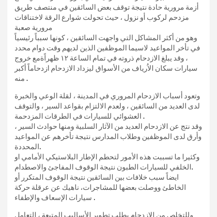
أزمة مرورية حادة نتيجة توقف بعض السائقين في منتصف طريق
مزدحم لركوب أو نزول ، حيث تحولت شوارع الرقة لاختناقات
مرورية صعبة
وهو من أكثر المشاكل التي واجهت السائقين ، كونها سبباً رئيسياً
في تأخر المواعيد لاسيما الموظفين الذين لديهم وقت دوام محدد
، وقد يبلغ الازدحام ذروته في تمام الساعة ١٢ ظهراًةمع خروج
سيارات سكان الاُرياف من الأسواق ليزداد الازدحام ازدحاماً أكبر
منه .
وتعود أسباب الازدحام المروري في المدينة ، لقلة الوعي والخبرة
لدى العديد من السائقين ، ولعدم الالتزام بقواعد السير ، والتوقف
العشوائي للسيارات في الطرقات المزدحمة .
وقد نتج عن الازدحام العديد من الآثار السلبية ومنها حوادث السير ،
وأرق لدى الموظفين وطلاب المدارس نتيجة تأخرهم عن المواعيد
المحددة.
وكثيرا ما تسببت هذه الأمور لتحطم الإطار البلاستيكي الأمامي او
الخلفي للسيارات الطبون نتيجة الوقوف المفاجئ والاصطدام.
ايضاً سبب خلافات بين السائقين نتيجة الوقوف المتكرر أو
الخاطئ ووصلت بعضها للمشاجرات، ناهيك عن عرقلة حركة
سيارات الإسعاف والإطفاء .
وللتخلص من الازدحام يطلب تطوير الأساليب المتبعة ، التعامل