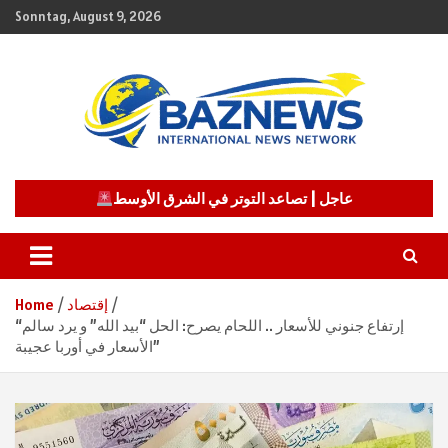
Skip
Sonntag, August 9, 2026
to
content
شبكة باز الإخبارية
BAZNEWS
عاجل | تصاعد التوتر في الشرق الأوسط
إقتصاد
Home
“إرتفاع جنوني للأسعار .. اللحام يصرح: الحل “بيد الله” و يرد سالم
الأسعار في أوربا عجيبة”