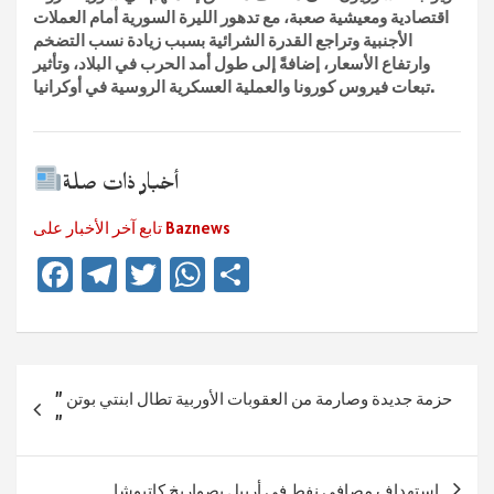
اقتصادية ومعيشية صعبة، مع تدهور الليرة السورية أمام العملات
الأجنبية وتراجع القدرة الشرائية بسبب زيادة نسب التضخم
وارتفاع الأسعار، إضافةً إلى طول أمد الحرب في البلاد، وتأثير
تبعات فيروس كورونا والعملية العسكرية الروسية في أوكرانيا.
أخبار ذات صلة
تابع آخر الأخبار على Baznews
Fa
Te
T
W
Te
ce
le
wi
h
ile
b
gr
tt
at
n
o
a
er
sA
Beitragsnavigation
” حزمة جديدة وصارمة من العقوبات الأوربية تطال ابنتي بوتن
ok
m
p
”
p
استهداف مصافي نفط في أربيل بصواريخ كاتيوشا