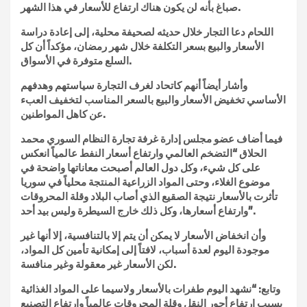
صباغ بأنه لن يكون هناك ارتفاع للأسعار في هذا الشهر.
اللحام دعا التجار خلال حديثه لصحيفة محلية، إلى إعادة دراسة
الأسعار والبيع بسعر التكلفة خلال شهر رمضان، مؤكداً أن كل
السلع متوفرة في الأسواق.
وأشار أيضاً أنهم كاتحاد لغرف التجارة سياستهم وهدفهم
الأساسي تخفيض الأسعار والبيع بالسعر المناسب لتخفيف العبء
عن كاهل المواطنين.
فيما أضاف عضو مجلس إدارة غرفة تجارة النظام السوري محمد
الحلاق “التضخم العالمي وارتفاع أسعار النفط عالمياً انعكس
على كل شيء، وكل دول العالم أصبحت معاناتها واضحة في
موضوع الغلاء، وحتى المواد الزراعية المنتجة محلياً في سوريا
تأثرت بالأسعار نتيجة الصقيع الذي أصاب البلاد وقلة المحروقات
وارتفاع أسعارها، وكل ذلك خارج السيطرة وليس بيد أحد”.
وأن انخفاض الأسعار لا يمكن أن يتم إلا بالتنافسية، إلا أنها غير
موجودة اليوم لعدة أسباب، لافتاً إلى إمكانية تأمين كل المواد،
لكن الأسعار غير معقولة وغير منافسة.
وتابع: “نشهد اليوم طفرات بالأسعار ولاسيما على المواد الغذائية
بسبب ارتفاع أجور النقل وقلة المحروقات عالمياً وارتفاع التصنيع