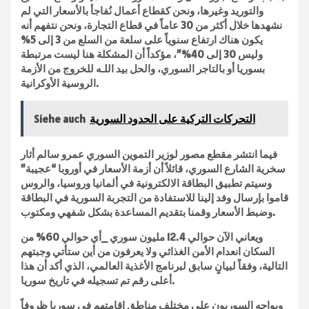
والتوريد وغيرها، ونحن كقطاع أعمال نُفاجأ بالأسعار التي لم
نشهدها خلال أكثر من 30 عاماً في قطاع التجارة، ونحن نتفهم أنه
يكون هناك ارتفاع سنوياً على سلعة من السلع من 3 إلى 5%
وليس 30 إلى 40%”، مؤكداً أن المشكلة هنا ليست مرتبطة
بسوريا أو بالتاجر السوري، والحل بيد اللـه للخروج من الأزمة
الروسية الأوكرانية.
التحركات التركية على الحدود السورية
Siehe auch
فيما انتشر مقطع مصور لوزير التموين السوري عمرو سالم أثار
سخرية الشارع السوري، قائلاً أن أزمة الأسعار في أوروبا “عجيبة”
وسيتم تطبيق البطاقة الالكترونية في ألمانيا وروسيا، والروس
قاموا بإرسال وفد إلينا للاستفادة من التجربة السورية في البطاقة
وضبط الأسعار وقمنا بتقديم المساعدة بشكل شفهي ومكتوب.
ويعاني الآن حوالي 12.4 مليون سوري _أي حوالي 60% من
السكان انعدام الأمن الغذائي ولا يعرفون من أين ستأتي وجبتهم
التالية، وفقاً لبيانٍ سابق لبرنامج الأغذية العالمي، الذي أكد أن هذا
أعلى رقم تم تسجيله في تاريخ سوريا.
ويواجه السوريون على مختلف مناطق إقامتهم في سوريا ظروفاً