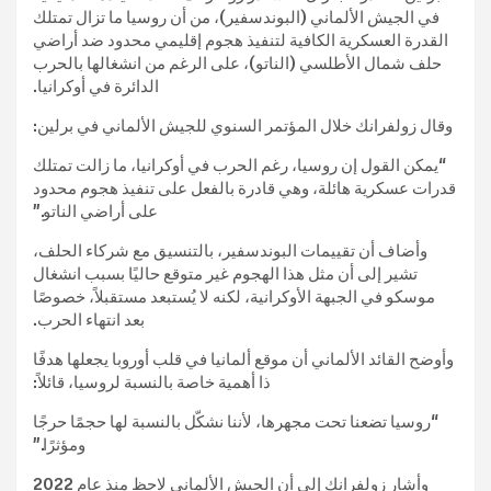
في الجيش الألماني (البوندسفير)، من أن روسيا ما تزال تمتلك
القدرة العسكرية الكافية لتنفيذ هجوم إقليمي محدود ضد أراضي
حلف شمال الأطلسي (الناتو)، على الرغم من انشغالها بالحرب
الدائرة في أوكرانيا.
وقال زولفرانك خلال المؤتمر السنوي للجيش الألماني في برلين:
“يمكن القول إن روسيا، رغم الحرب في أوكرانيا، ما زالت تمتلك
قدرات عسكرية هائلة، وهي قادرة بالفعل على تنفيذ هجوم محدود
على أراضي الناتو.”
وأضاف أن تقييمات البوندسفير، بالتنسيق مع شركاء الحلف،
تشير إلى أن مثل هذا الهجوم غير متوقع حاليًا بسبب انشغال
موسكو في الجبهة الأوكرانية، لكنه لا يُستبعد مستقبلاً، خصوصًا
بعد انتهاء الحرب.
وأوضح القائد الألماني أن موقع ألمانيا في قلب أوروبا يجعلها هدفًا
ذا أهمية خاصة بالنسبة لروسيا، قائلاً:
“روسيا تضعنا تحت مجهرها، لأننا نشكّل بالنسبة لها حجمًا حرجًا
ومؤثرًا.”
وأشار زولفرانك إلى أن الجيش الألماني لاحظ منذ عام 2022