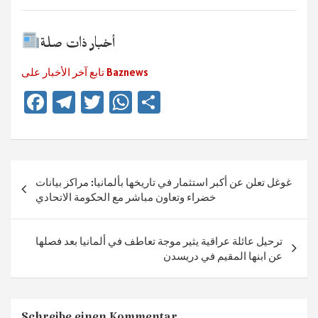
أخبار ذات صلة
تابع آخر الأخبار على Baznews
Fa
Te
T
W
Te
ce
le
wi
h
ile
b
gr
tt
at
n
o
a
er
sA
Beitragsnavigation
غوغل تعلن عن أكبر استثمار في تاريخها بألمانيا: مراكز بيانات
ok
m
p
خضراء وتعاون مباشر مع الحكومة الاتحادي
p
ترحيل عائلة عراقية يثير موجة تعاطف في ألمانيا بعد فصلها
عن ابنها المقيم في دريسدن