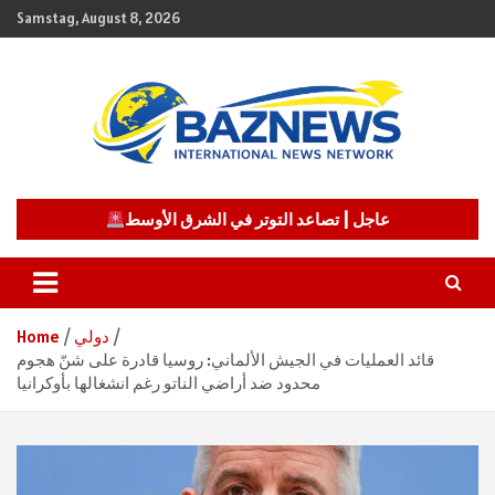
Skip
Samstag, August 8, 2026
to
content
شبكة باز الإخبارية
BAZNEWS
عاجل | تصاعد التوتر في الشرق الأوسط
دولي
Home
قائد العمليات في الجيش الألماني: روسيا قادرة على شنّ هجوم
محدود ضد أراضي الناتو رغم انشغالها بأوكرانيا