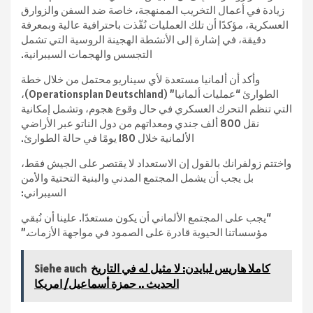
زيادة في أعمال التخريب الممنهجة، خاصة ضد السفن والزوارق
العسكرية، مؤكدًا أن تلك العمليات نُفّذت باحترافية عالية وبمعرفة
دقيقة، في إشارة إلى الأنشطة الهجينة الروسية التي تشمل
التجسس والهجمات السيبرانية.
وأكد أن ألمانيا مستعدة لأي سيناريو محتمل من خلال خطة
الطوارئ “عمليات ألمانيا” (Operationsplan Deutschland)،
التي تنظم التحرك العسكري في حال وقوع هجوم، وتشمل إمكانية
نقل 800 ألف جندي ومعداتهم من دول الناتو عبر الأراضي
الألمانية خلال 180 يومًا في حالة الطوارئ.
واختتم زولفرانك بالقول إن الاستعداد لا يقتصر على الجيش فقط،
بل يجب أن يشمل المجتمع المدني والبنية التحتية والأمن
السيبراني:
“يجب على المجتمع الألماني أن يكون مستعدًا. علينا أن نُبقي
مؤسساتنا الحيوية قادرة على الصمود في مواجهة الأزمات.”
كاملا هاريس لبايدن: لا مثيل له في التاريخ
Siehe auch
الحديث .. حمزة أسماعيل/ امريكا