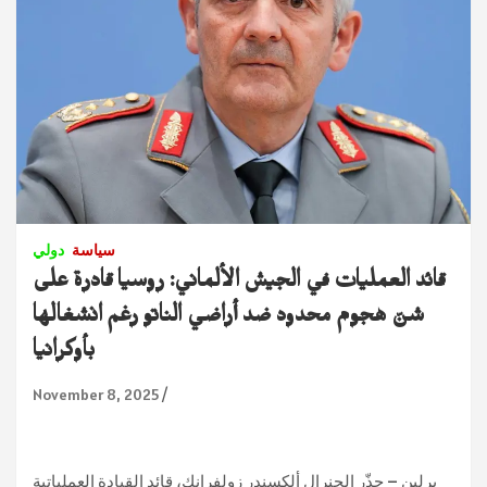
سياسة
دولي
قائد العمليات في الجيش الألماني: روسيا قادرة على
شنّ هجوم محدود ضد أراضي الناتو رغم انشغالها
بأوكرانيا
November 8, 2025
برلين – حذّر الجنرال ألكسندر زولفرانك، قائد القيادة العملياتية