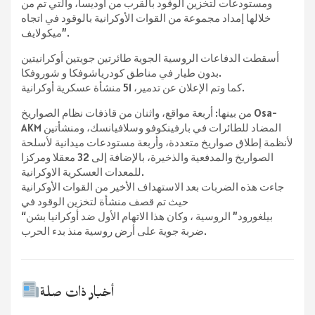
ومستودعات لتخزين الوقود بالقرب من أوديسا، والتي تم من
خلالها إمداد مجموعة من القوات الأوكرانية بالوقود في اتجاه
ميكولايف”.
أسقطت الدفاعات الروسية الجوية طائرتين جويتين أوكرانيتين
بدون طيار في مناطق كودرياشوفكا و شوروفكا.
كما وتم الإعلان عن تدمير، 51 منشأة عسكرية أوكرانية.
من بينها: أربعة مواقع، واثنان من قاذفات نظام الصواريخ Osa-
AKM المضاد للطائرات في بارفينكوفو وسلافيانسك، ومنشأتين
لأنظمة إطلاق صواريخ متعددة، وأربعة مستودعات ميدانية لأسلحة
الصواريخ والمدفعية والذخيرة، بالإضافة إلى 32 معقلا ومركزا
للمعدات العسكرية الاوكرانية.
جاءت هذه الضربات بعد الاستهداف الأخير من القوات الأوكرانية
حيث تم قصف منشأة لتخزين الوقود في
“بيلغورود” الروسية ، وكان هذا الاتهام الأول ضد أوكرانيا بشن
ضربة جوية على أرض روسية منذ بدء الحرب.
أخبار ذات صلة