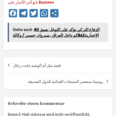
تابع آخر الأخبار على Baznews
Fa
Te
T
W
Te
ce
le
wi
h
ile
b
gr
tt
at
n
الدفاع التركي يؤكد على التوغل بعمق 40
Siehe auch
كم داخل العراق . سيروان حسين / وكالةBAZالاخبارية
sA
er
a
o
ok
m
p
p
Beitragsnavigation
قصة مثل أم الوشم جابت رجال
روسيا: سنصدر المنتجات الغذائية للدول الصديقة
Schreibe einen Kommentar
Deine E-Mail-Adresse wird nicht veröffentlicht.