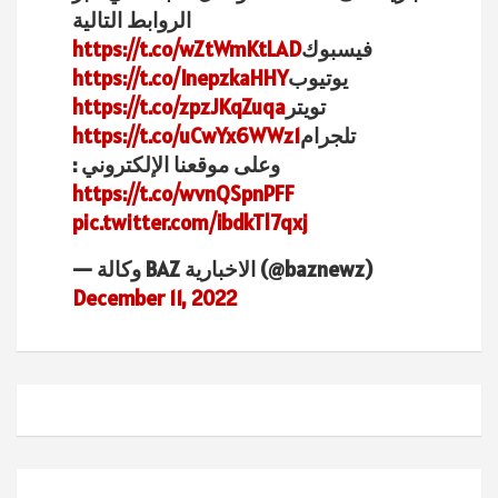
الروابط التالية
فيسبوك
https://t.co/wZtWmKtLAD
يوتيوب
https://t.co/InepzkaHHY
تويتر
https://t.co/zpzJKqZuqa
تلجرام
https://t.co/uCwYx6WWz1
وعلى موقعنا الإلكتروني :
https://t.co/wvnQSpnPFF
pic.twitter.com/ibdkTl7qxj
— وكالة BAZ الاخبارية (@baznewz)
December 11, 2022