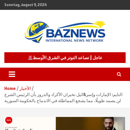
Skip
Sonntag, August 9, 2026
to
content
شبكة باز الإخبارية
BAZNEWS
عاجل | تصاعد التوتر في الشرق الأوسط
الأخبار
Home
التايم: الإمارات وإسر&ائيل تخبران الأكراد والدروز بأن الرئيس الشرع
لن يصمد طويلًا، مما يشجع المماطلة في الاندماج بالحكومة السورية