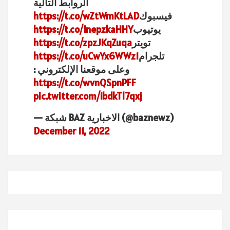
الروابط التالية
فيسبوك
https://t.co/wZtWmKtLAD
يوتيوب
https://t.co/InepzkaHHY
تويتر
https://t.co/zpzJKqZuqa
تلجرام
https://t.co/uCwYx6WWz1
وعلى موقعنا الإلكتروني :
https://t.co/wvnQSpnPFF
pic.twitter.com/ibdkTl7qxj
— شبكة BAZ الاخبارية (@baznewz)
December 11, 2022