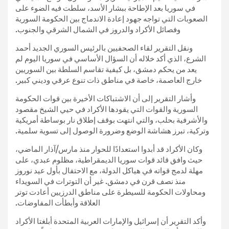
في سوريا بعد الإطاحة ببشار الأسد، سلطت فيه الضوء على
الصعوبات التي تواجه جهود إعادة الاندماج بين الحكومة السورية
وفصائل الأكراد والدروز في الشمال الشرقي والجنوب.
ونقل التقرير لقاء الصحفيين بالرئيس السوري الجديد أحمد
الشرع، الذي أكد خلاله أن السؤال الأساسي في سوريا اليوم لم
يعد من يحكم دمشق، بل كيفية تقاسم السلطة بين السوريين
خارج العاصمة، خاصة في مناطق ذات تنوع عرقي وديني كبير.
وأشار التقرير إلى أن الاشتباكات الأخيرة بين قوات الحكومة
السورية والقوات التي يقودها الأكراد في حيي الشيخ مقصود
والأشرفية بحلب، والتي انتهت بوقف إطلاق نار بوساطة أمريكية
وتركية، تبرز هشاشة الوضع وضرورة الوصول إلى تسوية سلمية.
وكان الأكراد قد أبدوا استعدادًا للحوار منذ مارس/آذار الماضي،
حيث وافق قائد قوات سوريا الديمقراطية، مظلوم عبدي، على
مهلة لدمج قواته في هياكل الدولة، مع الاحتفال بأول عيد نوروز
منذ نصف قرن في دمشق. غير أن التوترات في السويداء
ومحاولات الحكومة للسيطرة على مناطق الدرزيين أعادت توتر
العلاقة وأبطأت المفاوضات.
وأكد التقرير أن إسرائيل والإمارات العربية المتحدة أبلغتا الأكراد