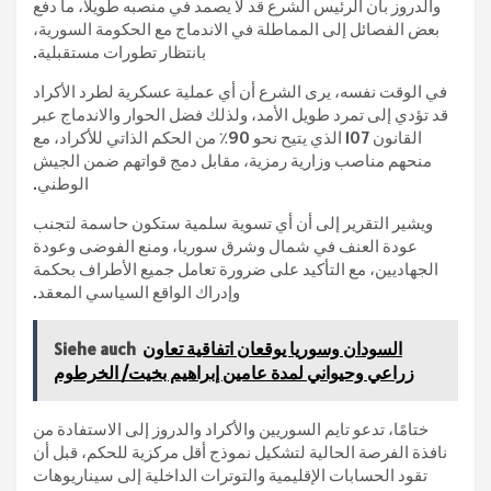
والدروز بأن الرئيس الشرع قد لا يصمد في منصبه طويلًا، ما دفع
بعض الفصائل إلى المماطلة في الاندماج مع الحكومة السورية،
بانتظار تطورات مستقبلية.
في الوقت نفسه، يرى الشرع أن أي عملية عسكرية لطرد الأكراد
قد تؤدي إلى تمرد طويل الأمد، ولذلك فضل الحوار والاندماج عبر
القانون 107 الذي يتيح نحو 90٪ من الحكم الذاتي للأكراد، مع
منحهم مناصب وزارية رمزية، مقابل دمج قواتهم ضمن الجيش
الوطني.
ويشير التقرير إلى أن أي تسوية سلمية ستكون حاسمة لتجنب
عودة العنف في شمال وشرق سوريا، ومنع الفوضى وعودة
الجهاديين، مع التأكيد على ضرورة تعامل جميع الأطراف بحكمة
وإدراك الواقع السياسي المعقد.
السودان وسوريا يوقعان اتفاقية تعاون
Siehe auch
زراعي وحيواني لمدة عامين إبراهيم بخيت/ الخرطوم
ختامًا، تدعو تايم السوريين والأكراد والدروز إلى الاستفادة من
نافذة الفرصة الحالية لتشكيل نموذج أقل مركزية للحكم، قبل أن
تقود الحسابات الإقليمية والتوترات الداخلية إلى سيناريوهات