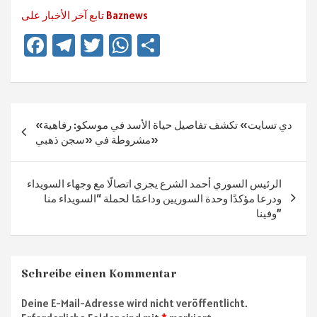
تابع آخر الأخبار على Baznews
Fa
Te
T
W
Te
ce
le
wi
h
ile
b
gr
tt
at
n
o
a
er
sA
Beitragsnavigation
«دي تسايت» تكشف تفاصيل حياة الأسد في موسكو: رفاهية
ok
m
p
مشروطة في «سجن ذهبي»
p
الرئيس السوري أحمد الشرع يجري اتصالًا مع وجهاء السويداء
ودرعا مؤكدًا وحدة السوريين وداعمًا لحملة “السويداء منا
وفينا”
Schreibe einen Kommentar
Deine E-Mail-Adresse wird nicht veröffentlicht.