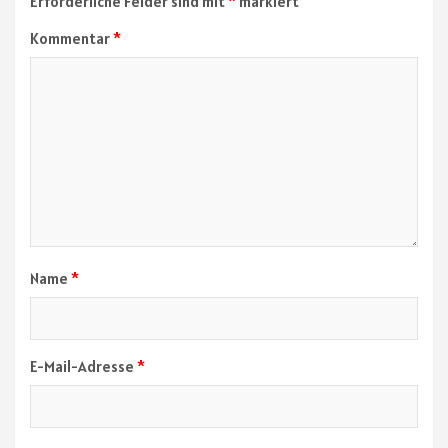
Erforderliche Felder sind mit
*
markiert
Kommentar
*
Name
*
E-Mail-Adresse
*