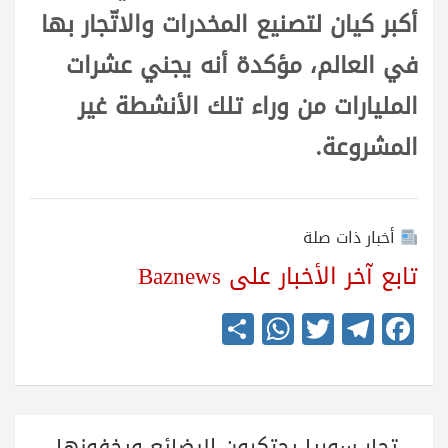
أكبر كيان لتصنيع المخدرات والاتّجار بها
في العالم، مؤكدة أنه يجني عشرات
المليارات من وراء تلك الأنشطة غير
المشروعة.
أخبار ذات صلة
تابع آخر الأخبار على Baznews
S
W
T
Te
Fa
ha
ha
wi
le
ce
re
ts
tte
gr
bo
A
r
a
ok
تصفّح
تجار سوريا يحتكرون البضائع ويخفونها