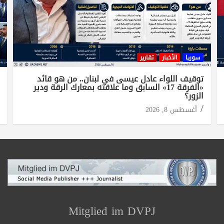
سوريا
الأخبار
تقارير
توقيف اللواء عادل عيسى في لبنان.. من هو قائد
«الفرقة 17» السابق وما علاقته بمعارك الرقة ودير
الزور؟
أغسطس 8, 2026
Mitglied im DVPJ