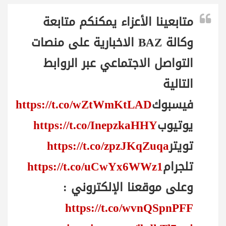
متابعينا الأعزاء يمكنكم متابعة
وكالة BAZ الاخبارية على منصات
التواصل الاجتماعي عبر الروابط
التالية
فيسبوك
https://t.co/wZtWmKtLAD
يوتيوب
https://t.co/InepzkaHHY
تويتر
https://t.co/zpzJKqZuqa
تلجرام
https://t.co/uCwYx6WWz1
وعلى موقعنا الإلكتروني :
https://t.co/wvnQSpnPFF