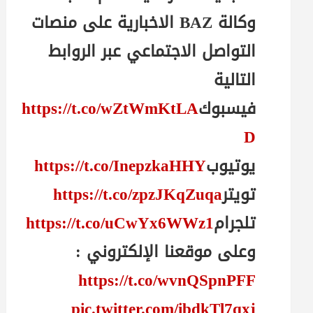
وكالة BAZ الاخبارية على منصات
التواصل الاجتماعي عبر الروابط
التالية
فيسبوك
https://t.co/wZtWmKtLA
D
يوتيوب
https://t.co/InepzkaHHY
تويتر
https://t.co/zpzJKqZuqa
تلجرام
https://t.co/uCwYx6WWz1
وعلى موقعنا الإلكتروني :
https://t.co/wvnQSpnPFF
pic.twitter.com/ibdkTl7qxj