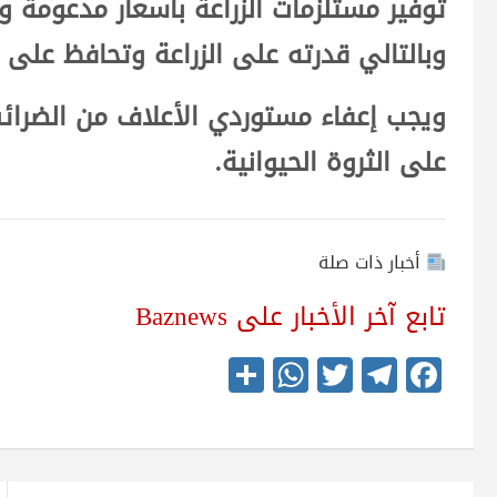
توفير مستلزمات الزراعة بأسعار مدعومة 
وبالتالي قدرته على الزراعة وتحافظ على 
ويجب إعفاء مستوردي الأعلاف من الضرائب
على الثروة الحيوانية.
أخبار ذات صلة
تابع آخر الأخبار على Baznews
S
W
T
Te
Fa
ha
ha
wi
le
ce
re
ts
tte
gr
bo
A
r
a
ok