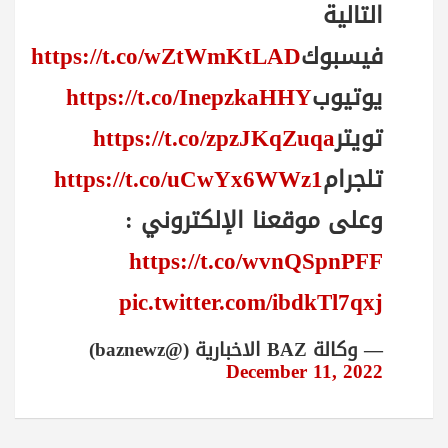
التالية
فيسبوك
https://t.co/wZtWmKtLAD
يوتيوب
https://t.co/InepzkaHHY
تويتر
https://t.co/zpzJKqZuqa
تلجرام
https://t.co/uCwYx6WWz1
وعلى موقعنا الإلكتروني :
https://t.co/wvnQSpnPFF
pic.twitter.com/ibdkTl7qxj
— وكالة BAZ الاخبارية (@baznewz)
December 11, 2022