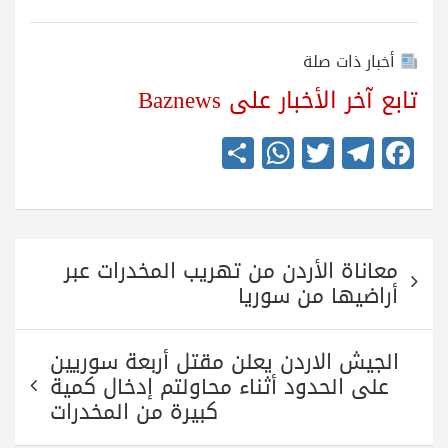
أخبار ذات صلة
تابع آخر الأخبار على Baznews
S
W
T
Te
Fa
ha
ha
wi
le
ce
re
ts
tte
gr
bo
A
r
a
ok
تصفّح
pp
m
معاناة الأردن من تهريب المخدرات عبر
المقالات
أراضيها من سوريا
الجيش الاردن يعلن مقتل أربعة سوريين
على الحدود أثناء محاولتم إدخال كمية
كبيرة من المخدرات