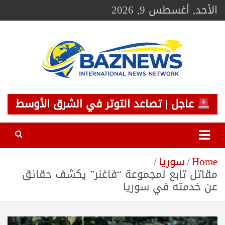
Ski
الأحد, أغسطس 9, 2026
t
conten
BAZNEWS
شبكة باز الإخبارية
عاجل | تصاعد التوتر في الشرق الأوسط
Home
سوريا
مقاتل تابع لمجموعة “فاغنر” يكشف حقائق
عن خدمته في سوريا