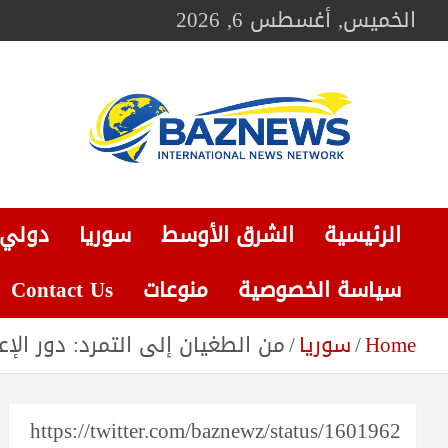
Ski
الخميس, أغسطس 6, 2026
t
conten
BAZNEWS
شبكة باز الإخبارية
الرئيسية
الشرق الأوسط
سوريا
دولي
سياسة الخصوصية
منوعات
Contact Us
Home
سوريا
من الطغيان إلى التمرد: دور ال
https://twitter.com/baznewz/status/1601962