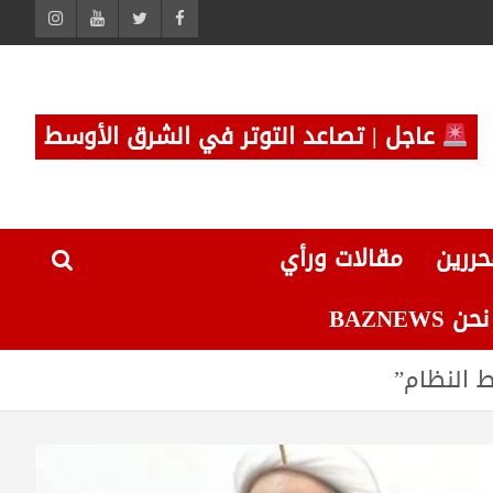
عاجل | تصاعد التوتر في الشرق الأوسط
حررين
مقالات ورأي
 BAZNEWS
 النظام”