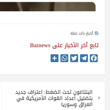
أخبار ذات صلة
تابع آخر الأخبار على Baznews
S
W
T
Te
Fa
ha
ha
wi
le
ce
re
ts
tte
gr
bo
A
r
a
ok
تصفّح
pp
m
البنتاغون تحت الضغط: اعتراف جديد
المقالات
بتضليل أعداد القوات الأمريكية في
العراق وسوريا