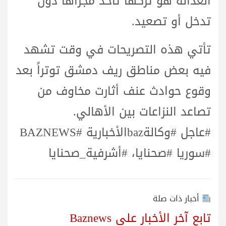
العدالة هو تركها تأخذ مجراها دون
تدخل أو تصعيد.
تأتي هذه التصريحات في وقت تشهد
فيه بعض مناطق ريف دمشق توتراً بعد
وقوع حوادث عنف أثارت مخاوف من
تصاعد النزاعات بين الأهالي.
#عاجل #وكالةbazالأخبارية #BAZNEWS
#سوريا‬⁩ #صحنايا‬⁩، #أشرفية_صحنايا
أخبار ذات صلة
تابع آخر الأخبار على Baznews