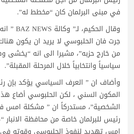
في مبنى البرلمان كان “مخطط له”.
وقال الحك
جرت فان الحلبوسي لا يريد ان يكون هناك 
من خارج حزبه”، مشيرا الى انه “يخشى 
سياسياً وانتخابياً خلال المرحلة المقبلة”.
وأضاف ان ” العرف السياسي يؤكد بإن ر
المكون السني ، لكن الحلبوسي أضاع هذا
الشخصية”، مستدركاً ان ” مشكلة امس في
رئيس للبرلمان خاصة من محافظة الانبار “
امس تهديد لنفوذ الحلبوسي وقوته في ت