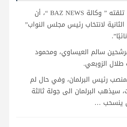
وذكرت الدائرة الإعلامية للبرلمان في بيان تلقته ” وكالة BAZ NEWS “، أن
الثانية لانتخاب رئيس مجلس النواب”
مرشحين سالم العيساوي، ومحمود
 طلال الزوبعي.
 لـ 166 صوتا للفوز بمنصب رئيس البرلمان، وفي حال لم
سيذهب البرلمان الى جولة ثالثة
ن ينسحب …