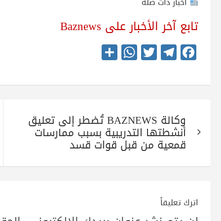
أخبار ذات صلة
تابع آخر الأخبار على Baznews
S
W
T
Te
Fa
ha
ha
wi
le
ce
re
ts
tte
gr
bo
A
r
a
ok
تصفّح
pp
m
وكالة BAZNEWS تُضطر إلى تعليق
المقالات
أنشطتها التدريبية بسبب ممارسات
قمعية من قبل قوات قسد
اترك تعليقاً