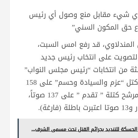
أي شيء مقابل منع وصول أي رئيس
اع حق المكون السني”
 المندلاوي، قد رفع امس السبت،
عد فشل التصويت على انتخاب رئيس جديد
الثة من انتخابات “رئيس مجلس النواب”
بعد حصول النائب سالم العيساوي مرشح كتل “عزم والسيادة وحسم” على 158
صوتاً وحصول النائب محمود المشهداني مرشح كتلة ” تقدم ” على 137 صوتاً،
لحسكة للتنديد بجرائم القتل تحت مسمى الشرف,,,