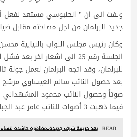
ولفت الى ان ” الحلبوسي مستعد لفعل 
جديد للبرلمان من اجل مصلحته مقابل ضي
وكان رئيس مجلس النواب بالنيابية محسن
الجلسة رقم 25 الى اشعار اخر ب
للبرلمان، وقد اتجه البرلمان لعمل جولة ث
فيما ذهبت 3 أصوات للنائب عامر عبد الجبار و13 صوتا اعتبرت باطلة (فارغة).
READ
بعد جريمة شرف جديدة..مظاهرة حاشدة لنساء ا