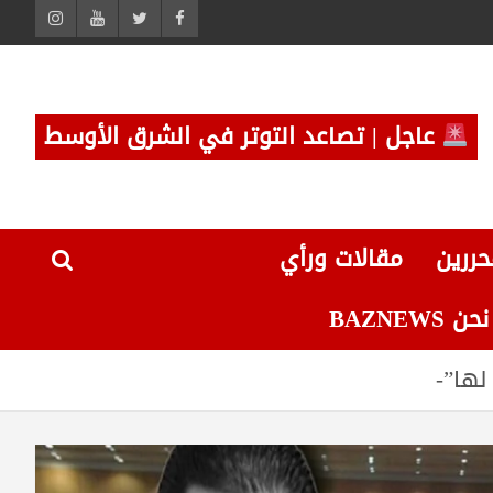
عاجل | تصاعد التوتر في الشرق الأوسط
حررين
مقالات ورأي
 BAZNEWS
لها”-