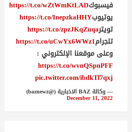
فيسبوك
https://t.co/wZtWmKtLAD
يوتيوب
https://t.co/InepzkaHHY
تويتر
https://t.co/zpzJKqZuqa
تلجرام
https://t.co/uCwYx6WWz1
وعلى موقعنا الإلكتروني :
https://t.co/wvnQSpnPFF
pic.twitter.com/ibdkTl7qxj
— وكالة BAZ الاخبارية (@baznewz)
December 11, 2022