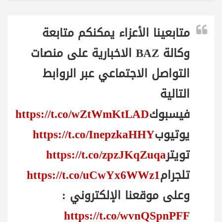
متابعينا الأعزاء يمكنكم متابعة
وكالة BAZ الاخبارية على منصات
التواصل الاجتماعي عبر الروابط
التالية
فيسبوك
https://t.co/wZtWmKtLAD
يوتيوب
https://t.co/InepzkaHHY
تويتر
https://t.co/zpzJKqZuqa
تلجرام
https://t.co/uCwYx6WWz1
وعلى موقعنا الإلكتروني :
https://t.co/wvnQSpnPFF