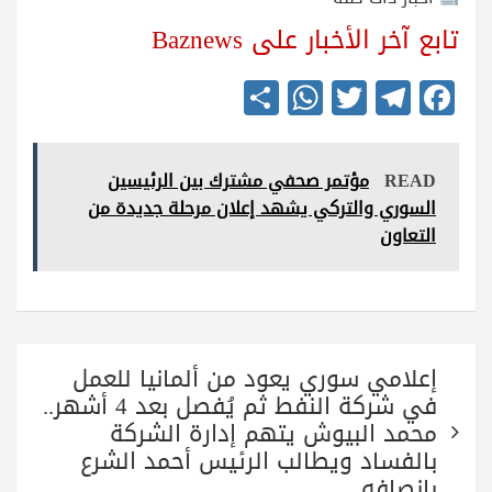
تابع آخر الأخبار على Baznews
S
W
T
Te
Fa
ha
ha
wi
le
ce
re
ts
tte
gr
bo
READ
مؤتمر صحفي مشترك بين الرئيسين
A
r
a
ok
السوري والتركي يشهد إعلان مرحلة جديدة من
pp
m
التعاون
تصفّح
إعلامي سوري يعود من ألمانيا للعمل
المقالات
في شركة النفط ثم يُفصل بعد 4 أشهر..
محمد البيوش يتهم إدارة الشركة
بالفساد ويطالب الرئيس أحمد الشرع
بإنصافه