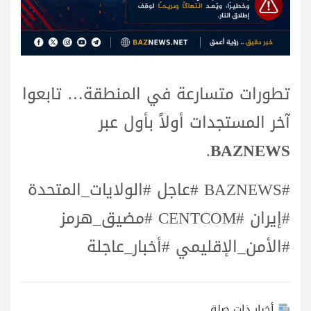
تطورات متسارعة في المنطقة… تابعوا
آخر المستجدات أولاً بأول عبر
.
BAZNEWS
#BAZNEWS #عاجل #الولايات_المتحدة
#إيران #CENTCOM #مضيق_هرمز
#الأمن_الإقليمي #أخبار_عاجلة
أخبار ذات صلة