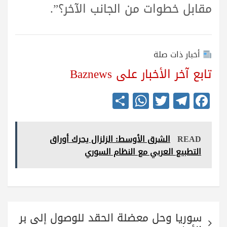
مقابل خطوات من الجانب الآخر؟”.
أخبار ذات صلة
تابع آخر الأخبار على Baznews
S
W
T
Te
Fa
ha
ha
wi
le
ce
re
ts
tte
gr
bo
READ
الشرق الأوسط: الزلزال يحرك أوراق
A
r
a
ok
التطبيع العربي مع النظام السوري
pp
m
تصفّح
سوريا وحل معضلة الحقد للوصول إلى بر
المقالات