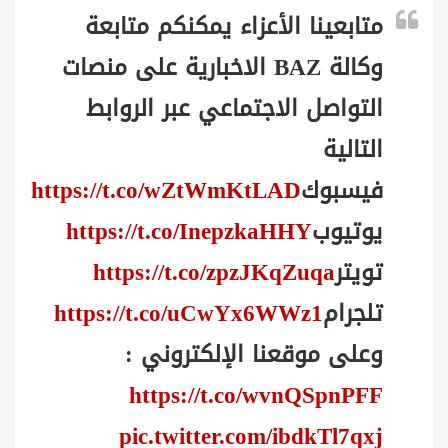
متابعينا الأعزاء يمكنكم متابعة
وكالة BAZ الاخبارية على منصات
التواصل الاجتماعي عبر الروابط
التالية
فيسبوك
https://t.co/wZtWmKtLAD
يوتيوب
https://t.co/InepzkaHHY
تويتر
https://t.co/zpzJKqZuqa
تلجرام
https://t.co/uCwYx6WWz1
وعلى موقعنا الإلكتروني :
https://t.co/wvnQSpnPFF
pic.twitter.com/ibdkTl7qxj