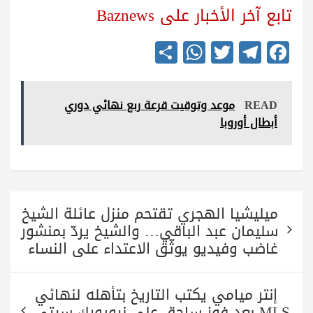
تابع آخر الأخبار على Baznews
S
W
T
Te
Fa
ha
ha
wi
le
ce
re
ts
tte
gr
bo
READ
موعد وتوقيت قرعة ربع نهائي دوري
A
r
a
ok
أبطال أوروبا
pp
m
تصفّح
ميليشيا الهجري تقتحم منزل عائلة الشيخ
المقالات
سليمان عبد الباقي… والشيخ يردّ بمنشور
غاضب وفيديو يوثّق الاعتداء على النساء
إنتر ميامي يكتب التاريخ بتأهله لنهائي
MLS بعد فوز ساحق على نيويورك سيتي