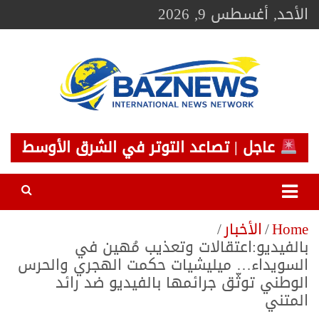
Ski
الأحد, أغسطس 9, 2026
t
conten
BAZNEWS
شبكة باز الإخبارية
عاجل | تصاعد التوتر في الشرق الأوسط
Home
الأخبار
بالفيديو:اعتقالات وتعذيب مُهين في
السويداء… ميليشيات حكمت الهجري والحرس
الوطني توثّق جرائمها بالفيديو ضد رائد
المتني