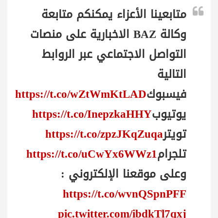
متابعينا الأعزاء يمكنكم متابعة
وكالة BAZ الاخبارية على منصات
التواصل الاجتماعي عبر الروابط
التالية
فيسبوك
https://t.co/wZtWmKtLAD
يوتيوب
https://t.co/InepzkaHHY
تويتر
https://t.co/zpzJKqZuqa
تلجرام
https://t.co/uCwYx6WWz1
وعلى موقعنا الإلكتروني :
https://t.co/wvnQSpnPFF
pic.twitter.com/ibdkTl7qxj