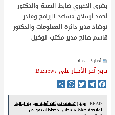
بشرى الاغبري ضابط الصحة والدكتور
أحمد أرسلان مساعد البرامج ومنذر
نوشاد مدير دائرة المعلومات والدكتور
قاسم صالح مدير مكتب الوكيل
أخبار ذات صلة
تابع آخر الأخبار على Baznews
S
W
T
Te
Fa
ha
ha
wi
le
ce
re
ts
tte
gr
bo
READ
رويترز تكشف تحركات أمنية سورية–لبنانية
A
r
a
ok
لملاحقة ضباط مرتبطين بمخططات تقويض