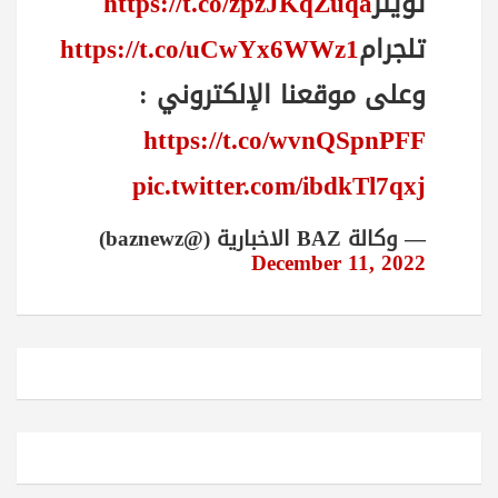
تويتر
https://t.co/zpzJKqZuqa
تلجرام
https://t.co/uCwYx6WWz1
وعلى موقعنا الإلكتروني :
https://t.co/wvnQSpnPFF
pic.twitter.com/ibdkTl7qxj
— وكالة BAZ الاخبارية (@baznewz)
December 11, 2022