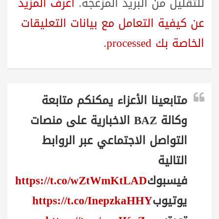
للتقليل من البريد المزعجة.
اعرف المزيد
عن كيفية التعامل مع بيانات التعليقات
الخاصة بك processed
.
متابعينا الأعزاء يمكنكم متابعة
وكالة BAZ الاخبارية على منصات
التواصل الاجتماعي عبر الروابط
التالية
فيسبوك
https://t.co/wZtWmKtLAD
يوتيوب
https://t.co/InepzkaHHY