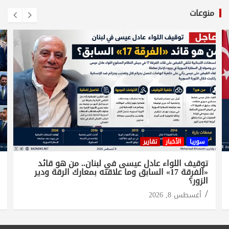
منوعات
سوريا
الأخبار
تقارير
توقيف اللواء عادل عيسى في لبنان.. من هو قائد
«الفرقة 17» السابق وما علاقته بمعارك الرقة ودير
الزور؟
أغسطس 8, 2026