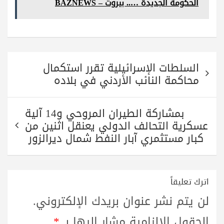
pp
m
الحكومة الجديدة ….. بيروت – BAZNEWS
تصفّح
السلطات الإسرائيلية تقرر استكمال
المقالات
محاكمة النائب الأردني في بلاده
بمشاركة الطيران المروحي و14 آلية
عسكرية التحالف الدولي يعنقل اثنين من
كبار مستثمري آبار النفط شمال ديرالزور
اترك تعليقاً
لن يتم نشر عنوان بريدك الإلكتروني.
الحقول الإلزامية مشار إليها بـ
*