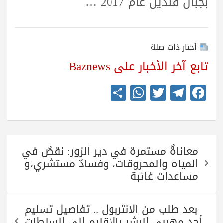
بجبال قنديل عام 2017 …
أخبار ذات صلة
تابع آخر الأخبار على Baznews
S
W
T
Te
Fa
ha
ha
wi
le
ce
re
ts
tte
gr
bo
A
r
a
ok
تصفّح
pp
m
معاناةٌ مستمرة في دير الزور: نقصٌ في
المقالات
المياه والمحروقات، وفسادٌ مستشري،و
مساعدات غائبة
بعد طلب من الانتربول .. تفاصيل تسليم
أحد مهربي البشر بالاقليم الى السلطات