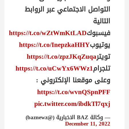
التواصل الاجتماعي عبر الروابط
التالية
فيسبوك
https://t.co/wZtWmKtLAD
يوتيوب
https://t.co/InepzkaHHY
تويتر
https://t.co/zpzJKqZuqa
تلجرام
https://t.co/uCwYx6WWz1
وعلى موقعنا الإلكتروني :
https://t.co/wvnQSpnPFF
pic.twitter.com/ibdkTl7qxj
— وكالة BAZ الاخبارية (@baznewz)
December 11, 2022