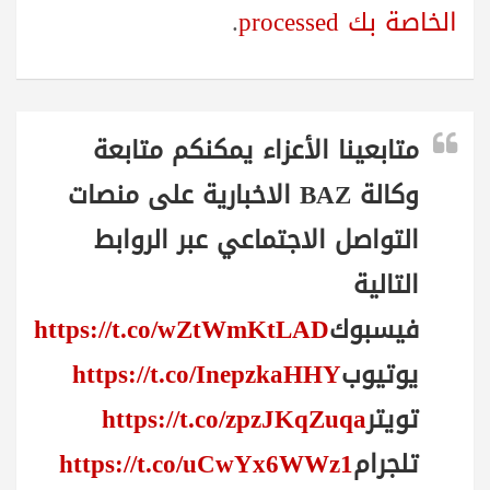
الخاصة بك processed
.
متابعينا الأعزاء يمكنكم متابعة
وكالة BAZ الاخبارية على منصات
التواصل الاجتماعي عبر الروابط
التالية
فيسبوك
https://t.co/wZtWmKtLAD
يوتيوب
https://t.co/InepzkaHHY
تويتر
https://t.co/zpzJKqZuqa
تلجرام
https://t.co/uCwYx6WWz1