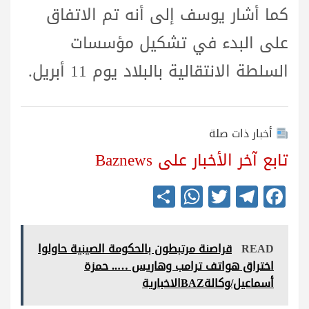
كما أشار يوسف إلى أنه تم الاتفاق
على البدء في تشكيل مؤسسات
السلطة الانتقالية بالبلاد يوم 11 أبريل.
أخبار ذات صلة
تابع آخر الأخبار على Baznews
S
W
T
Te
Fa
ha
ha
wi
le
ce
re
ts
tte
gr
bo
READ
قراصنة مرتبطون بالحكومة الصينية حاولوا
A
r
a
ok
اختراق هواتف ترامب وهاريس ….. حمزة
pp
m
أسماعيل/وكالةBAZالاخبارية