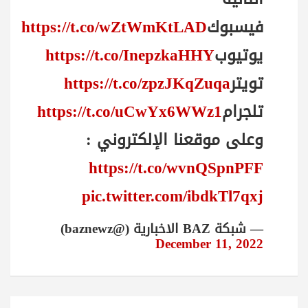
فيسبوك
https://t.co/wZtWmKtLAD
يوتيوب
https://t.co/InepzkaHHY
تويتر
https://t.co/zpzJKqZuqa
تلجرام
https://t.co/uCwYx6WWz1
وعلى موقعنا الإلكتروني :
https://t.co/wvnQSpnPFF
pic.twitter.com/ibdkTl7qxj
— شبكة BAZ الاخبارية (@baznewz)
December 11, 2022