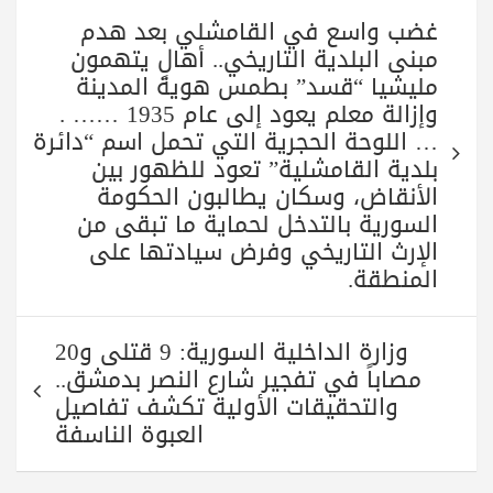
A
r
a
ok
تصفّح
pp
m
غضب واسع في القامشلي بعد هدم
المقالات
مبنى البلدية التاريخي.. أهالٍ يتهمون
مليشيا “قسد” بطمس هوية المدينة
وإزالة معلم يعود إلى عام 1935 …… .
… اللوحة الحجرية التي تحمل اسم “دائرة
بلدية القامشلية” تعود للظهور بين
الأنقاض، وسكان يطالبون الحكومة
السورية بالتدخل لحماية ما تبقى من
الإرث التاريخي وفرض سيادتها على
المنطقة.
وزارة الداخلية السورية: 9 قتلى و20
مصاباً في تفجير شارع النصر بدمشق..
والتحقيقات الأولية تكشف تفاصيل
العبوة الناسفة