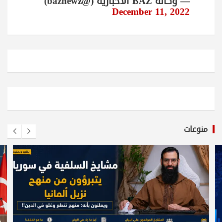
— وكالة BAZ الاخبارية (@baznewz)
December 11, 2022
منوعات