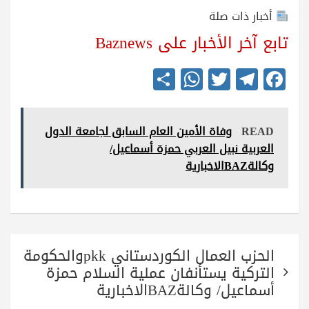
أخبار ذات صلة
تابع آخر الأخبار على Baznews
S
W
T
Te
Fa
ha
ha
wi
le
ce
re
ts
tte
gr
bo
READ
وفاة الأمين العام السابق لجامعة الدول
A
r
a
ok
العربية نبيل العربي حمزة أسماعيل/
pp
m
وكالةBAZالاخبارية
تصفّح
الحزب العمال الكوردستاني pkkوالحكومة
المقالات
التركية يستأنفان عملية السلام حمزة
أسماعيل/ وكالةBAZالاخبارية