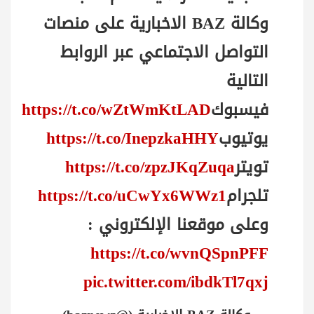
وكالة BAZ الاخبارية على منصات
التواصل الاجتماعي عبر الروابط
التالية
فيسبوك
https://t.co/wZtWmKtLAD
يوتيوب
https://t.co/InepzkaHHY
تويتر
https://t.co/zpzJKqZuqa
تلجرام
https://t.co/uCwYx6WWz1
وعلى موقعنا الإلكتروني :
https://t.co/wvnQSpnPFF
pic.twitter.com/ibdkTl7qxj