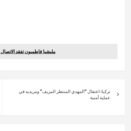
مليشيا فاطميون تفقد الاتصال ب11 من عناصرها ضمن سيارتين في بادية
تركيا: اعتقال “المهدي المنتظر المزيف” ومريديه في
عملية أمنية