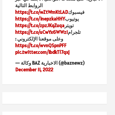
الروابط التالية
فيسبوك
https://t.co/wZtWmKtLAD
يوتيوب
https://t.co/InepzkaHHY
تويتر
https://t.co/zpzJKqZuqa
تلجرام
https://t.co/uCwYx6WWz1
وعلى موقعنا الإلكتروني :
https://t.co/wvnQSpnPFF
pic.twitter.com/ibdkTl7qxj
— وكالة BAZ الاخبارية (@baznewz)
December 11, 2022