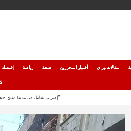
ة
مقالات ورأي
أختيار المحررين
صحة
رياضة
إقتصاد
من
إضراب شامل في مدينة منبج احتجاجًا على المناهج الدراسية المفروضة من قبل “قسد”