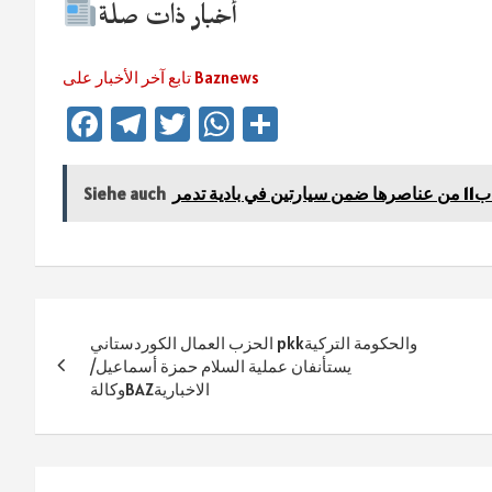
أخبار ذات صلة
تابع آخر الأخبار على Baznews
Fa
Te
T
W
Te
ce
le
wi
h
ile
b
gr
tt
at
n
 تدمر
Siehe auch
o
a
er
sA
ok
m
p
p
Beitragsnavigation
الحزب العمال الكوردستاني pkkوالحكومة التركية
يستأنفان عملية السلام حمزة أسماعيل/
وكالةBAZالاخبارية