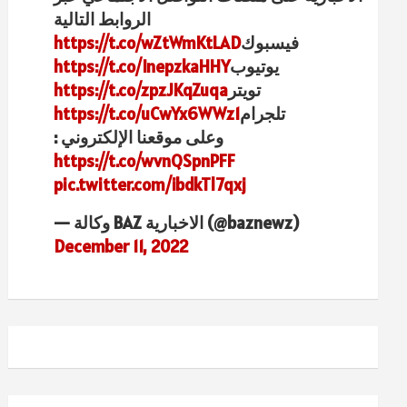
الروابط التالية
فيسبوك
https://t.co/wZtWmKtLAD
يوتيوب
https://t.co/InepzkaHHY
تويتر
https://t.co/zpzJKqZuqa
تلجرام
https://t.co/uCwYx6WWz1
وعلى موقعنا الإلكتروني :
https://t.co/wvnQSpnPFF
pic.twitter.com/ibdkTl7qxj
— وكالة BAZ الاخبارية (@baznewz)
December 11, 2022