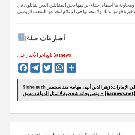
حاولة ما اسماه إخفاء جرائمها بحق المقاتلين الذين يقاتلون في
أخبار ذات صلة
تابع آخر الأخبار على Baznews
Fa
Te
T
W
Te
ce
le
wi
h
ile
b
gr
tt
at
n
 الإمارات: زهر الدين أنهى مهامه منذ سبتمبر
Siehe auch
تصريحاته شخصية لا تمثل الدولة دمشق – [baznews.net]
sA
er
a
o
ok
m
p
p
Beitragsnavigation
مصادر لبنانية مطلعة تكشف عن ضغوط كبيرة تواجه سعد