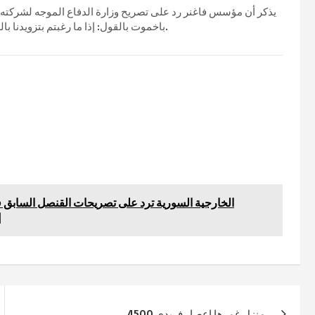
يذكر أن مؤسس فاغنر رد على تصريح وزارة الدفاع الموجه لشركته وم
باخموت بالقول: إذا ما رغبتم بتزويدنا بالذخيرة قوموا بذلك ولا تتحدثوا في الإعلام لتخدعوا الشعب الروسي.
الخارجية السورية ترد على تصريحات القنصل السابق في
و
4500 منزل غمرها إعصار فريدي