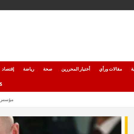
ة
مقالات ورأي
أختيار المحررين
صحة
رياضة
إقتصاد
من
مؤسس فاغنر الروسية يكشف حقيقة خداع وزارة الدفاع لهم