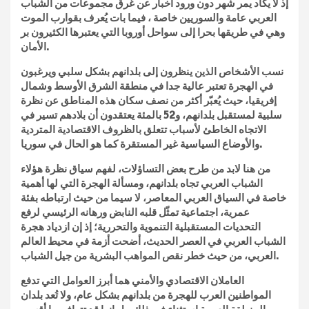
إذ لا يكاد يمر شهر دون ورود أخبار عن غرق مجموعات من الشباب
العربي عامة والسوريين خاصة ، فيما بات يُعرف بقوارب الموت
وهي في طريقها بحرا إلى سواحل أوروبا التي يعتبرها الكثيرون بر
الأمان.
نسب الأشخاص الذين ينظرون إلى بلدانهم بشكل سلبي ويرغبون
في الهجرة تعتبر عالية جدا في منطقة الشرق الأوسط وشمال
إفريقيا، حيث يُعبّر أكثر من نصف سكان هذه المناطق عن نظرة
سلبية لمستقبل بلدانهم، و52 بالمئة يعتقدون أن بلادهم تسير في
الاتجاه الخاطئ لأسباب تتعلق بالظروف الاقتصادية المتردية
والأوضاع السياسية غير المستقرة كما هو الحال في سوريا.
من هنا لابد من طرح بعض التساؤلات، لفهم سياق نظرة هؤلاء
الشباب العربي تجاه بلدانهم، ومسألة الهجرة التي لها أهمية
خاصة في السياق العربي المعاصر، لا سيما من حيث ارتباطه بفئة
عمرية، اجتماعية تمثّل قلبه النابض ورهانه الرئيسي لرفع
التحديات المستقبلية التنموية والتحررية؛ إذ إن ازدياد هجرة
الشباب العربي في العصر الحديث، أضحت أزمة في محيط العالم
العربي، من حيث خطر نقص المواهب البشرية من جيل الشباب.
العاملان الاقتصادي والأمني هما أبرز العوامل التي تدفع
المواطنين العرب للهجرة من بلدانهم بشكل عام، ولا تُعد بلدان