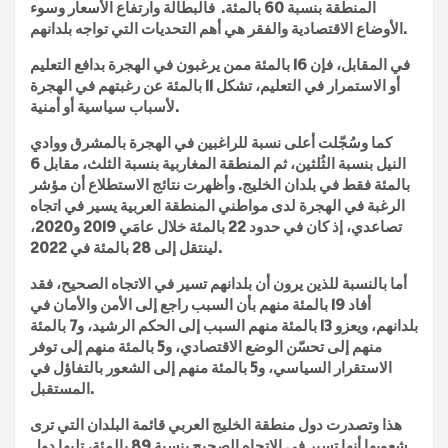
المنطقة بنسبة 60 بالمئة. فالبطالة وارتفاع الأسعار وسوء
الأوضاع الاقتصادية والفقر هي أهم التحديات التي تواجه بلدانهم.
في المقابل، فإن 16 بالمئة ممن يرغبون في الهجرة بدافع التعليم
أو الاستمرار في التعليم، تشكل 11 بالمئة عن رغبتهم في الهجرة
لأسباب سياسية أو أمنية.
كما وسُجّلت أعلى نسبة للراغبين في الهجرة بالمشرق ووادي
النيل بنسبة الثُلثين، ثم المنطقة المغاربية بنسبة الثلث، مقابل 6
بالمئة فقط في بلدان الخليج. وأظهرت نتائج الاستطلاع أن مؤشر
الرغبة في الهجرة لدى مواطني المنطقة العربية يسير في اتجاه
تصاعدي، إذ كان في حدود 22 بالمئة خلال عامَي 2019 و2020،
لينتقل إلى 28 بالمئة في 2022.
أما بالنسبة للذين يرون أن بلدانهم تسير في الاتجاه الصحيح، فقد
أفاد 19 بالمئة منهم بأن السبب راجع إلى الأمن والأمان في
بلدانهم، ويعزو 13 بالمئة منهم السبب إلى الحكم الرشيد، و7 بالمئة
منهم إلى تحسّن الوضع الاقتصادي، و5 بالمئة منهم إلى توفر
الاستقرار السياسي، و5 بالمئة منهم إلى الشعور بالتفاؤل في
المستقبل.
هذا وتصدرت دول منطقة الخليج العربي قائمة البلدان التي ترى
شعوبها أنها تسير في الاتجاه الصحيح بنسبة 89 بالمئة، تليها دول