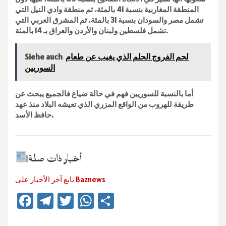
المنطقة المغاربية بنسبة 41 بالمئة، ثم منطقة وادي النيل التي
تشمل مصر والسودان بنسبة 31 بالمئة، ثم المشرق العربي التي
تشمل فلسطين ولبنان والأردن والعراق بـ 14 بالمئة.
لحم الفروج الحلم الذي يغيب عن طعام
Siehe auch
السوريين
أما بالنسبة للسوريين فهم في حالة ضياع فالجميع يبحث عن
طريقة للهروب من الواقع المزري الذي تعيشه البلاد منذ عهد
حافظ الأسد.
أخبار ذات صلة
تابع آخر الأخبار على Baznews
Fa
Te
T
W
Te
ce
le
wi
h
ile