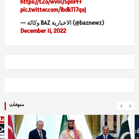
https://t.co/wvnQSpnPFF
pic.twitter.com/ibdkTl7qxj
— وكالة BAZ الاخبارية (@baznewz)
December 11, 2022
منوعات