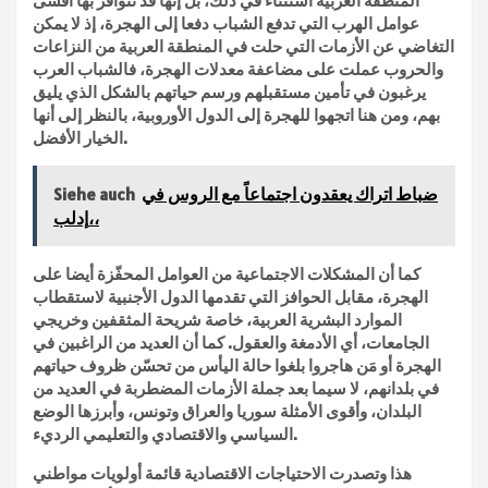
المنطقة العربية استثناء في ذلك، بل إنها قد تتوافر بها أقسى
عوامل الهرب التي تدفع الشباب دفعا إلى الهجرة، إذ لا يمكن
التغاضي عن الأزمات التي حلت في المنطقة العربية من النزاعات
والحروب عملت على مضاعفة معدلات الهجرة، فالشباب العرب
يرغبون في تأمين مستقبلهم ورسم حياتهم بالشكل الذي يليق
بهم، ومن هنا اتجهوا للهجرة إلى الدول الأوروبية، بالنظر إلى أنها
الخيار الأفضل.
ضباط اتراك يعقدون اجتماعاً مع الروس في
Siehe auch
إدلب،،
كما أن المشكلات الاجتماعية من العوامل المحفّزة أيضا على
الهجرة، مقابل الحوافز التي تقدمها الدول الأجنبية لاستقطاب
الموارد البشرية العربية، خاصة شريحة المثقفين وخريجي
الجامعات، أي الأدمغة والعقول. كما أن العديد من الراغبين في
الهجرة أو مَن هاجروا بلغوا حالة اليأس من تحسّن ظروف حياتهم
في بلدانهم، لا سيما بعد جملة الأزمات المضطربة في العديد من
البلدان، وأقوى الأمثلة سوريا والعراق وتونس، وأبرزها الوضع
السياسي والاقتصادي والتعليمي الرديء.
هذا وتصدرت الاحتياجات الاقتصادية قائمة أولويات مواطني