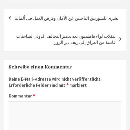
b
gr
tt
at
n
o
a
er
sA
Beitragsnavigation
بشرى للسوريين الباحثين عن الأمان وفرص العمل في ألمانيا
ok
m
p
p
تنقلات لواء فاطميون بعد تدمير التحالف الدولي لشاحنات
قادمة من العراق إلى ريف دير الزور
Schreibe einen Kommentar
Deine E-Mail-Adresse wird nicht veröffentlicht.
Erforderliche Felder sind mit
*
markiert
Kommentar
*