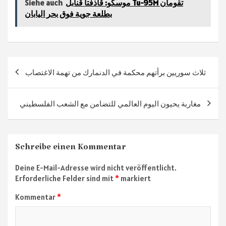
b
gr
tt
at
n
موسكو: قاذفتا قنابل Tu-95M تقومان
Siehe auch
sA
er
a
o
بطلعة جوية فوق بحر اليابان
ok
m
p
p
Beitragsnavigation
ثلاث سوريين برأتهم محكمة في الدنمارك من تهمة الاغتصاب
مغاربة يحيون اليوم العالمي للتضامن مع الشعب الفلسطيني
Schreibe einen Kommentar
Deine E-Mail-Adresse wird nicht veröffentlicht.
Erforderliche Felder sind mit
*
markiert
Kommentar
*