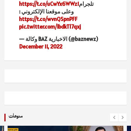
تلجرام
https://t.co/uCwYx6WWz1
وعلى موقعنا الإلكتروني :
https://t.co/wvnQSpnPFF
pic.twitter.com/ibdkTl7qxj
— وكالة BAZ الاخبارية (@baznewz)
December 11, 2022
منوعات