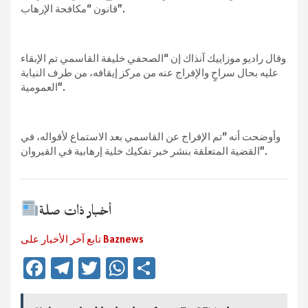
قانون “مكافحة الإرهاب”.
وقال راديو موزاييك آنذاك إن “الصحفي خليفة القاسمي تم الإبقاء
عليه بحال سراحٍ والإفراج عنه من مركز إيقافه، من طرف النيابة
العمومية”.
وأوضحت أنه “تم الإفراج عن القاسمي بعد الاستماع لأقواله، في
القضية المتعلقة بنشر خبر تفكيك خلية إرهابية في القيروان”.
أخبار ذات صلة
تابع آخر الأخبار على Baznews
Fa
Te
T
W
Te
ce
le
wi
h
ile