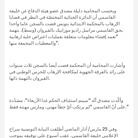
وبحسب المحامية دليلة مصدق عضو هيئة الدفاع عن خليفة
القاسمي أن الدائرة الجنائية المختصّة في النظر في قضايا
الإرهاب بالمحكمة الابتدائية بتونس قضت بالسجن عاما واحدا
بحق القاسمي مراسل راديو موزاييك بالقيروان (وسط)، بتهمة
“تعمد إفشاء معلومات متعلقة بعمليات اعتراض خلية ارهابية
والمعطيات المجمعة منها”.
وأشارت المحامية أن المحكمة قضت أيضا بالسجن ثلاث سنوات
على رائد بالفرقة الجهوية لمكافحة الإرهاب للحرس الوطني في
القيروان بالتهمة ذاتها.
وأكّدت مصدق أنّه “سيتم استئناف الحكم غدا الأربعاء”، مشدّدة
على أنّ القاسمي “لم يرتكب أيّ خطأ مهني، ومارس مهنته فقط.”
وفي 25 مارس/ آذار الماضي أطلقت النيابة التونسية سراح
الإعلامي خليفة القاسمي، عقب أسبوع على توقيفه بموجب