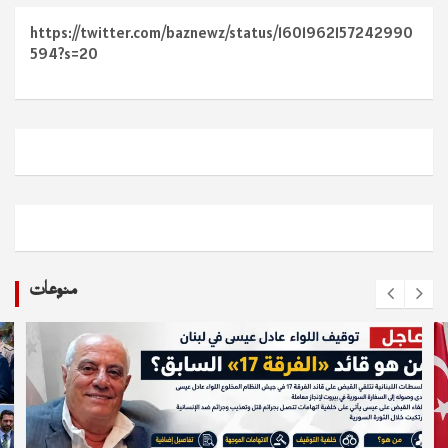
https://twitter.com/baznewz/status/1601962157242990
594?s=20
منوعات