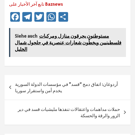
تابع آخر الأخبار على Baznews
Fa
Te
T
W
Te
ce
le
wi
h
ile
b
gr
tt
at
n
مستوطنون يحرقون منازل ومركبات
Siehe auch
sA
er
a
o
فلسطينيين ويخطّون شعارات عنصرية في حلحول شمال
الخليل
ok
m
p
p
Beitragsnavigation
أردوغان: اتفاق دمج “قسد” في مؤسسات الدولة السورية
يخدم أمن واستقرار سوريا
حملات مداهمات واعتقالات تنفذها مليشيات قسد في دير
الزور والرقة والحسكة