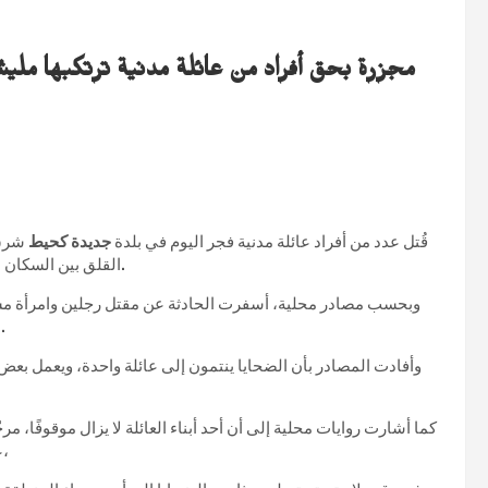
مجزرة بحق أفراد من عائلة مدنية ترتكبها مل
قُتل عدد من أفراد عائلة مدنية فجر اليوم في بلدة
جديدة كحيط
شرق 
القلق بين السكان المحليين، وسط غياب أي توضيحات رسمية حول ملابسات ما جرى.
وبحسب مصادر محلية، أسفرت الحادثة عن مقتل رجلين وامرأة مسنّ
بالتزامن مع تحليق لطيران تابع للتحالف الدولي في أجواء المنطقة.
وأفادت المصادر بأن الضحايا ينتمون إلى عائلة واحدة، ويعمل بعض 
كما أشارت روايات محلية إلى أن أحد أبناء العائلة لا يزال موقوفًا، مر
على خلفية أحداث سابقة شهدتها ناحية الكرامة خلال العام الماضي،