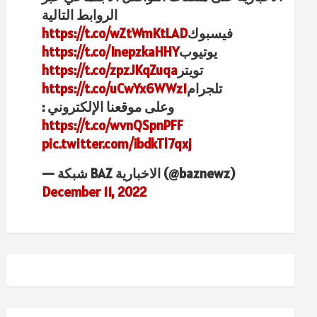
الروابط التالية
فيسبوك
https://t.co/wZtWmKtLAD
يوتيوب
https://t.co/InepzkaHHY
تويتر
https://t.co/zpzJKqZuqa
تلجرام
https://t.co/uCwYx6WWz1
وعلى موقعنا الإلكتروني :
https://t.co/wvnQSpnPFF
pic.twitter.com/ibdkTl7qxj
— شبكة BAZ الاخبارية (@baznewz)
December 11, 2022