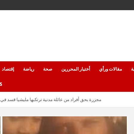
ة
مقالات ورأي
أختيار المحررين
صحة
رياضة
إقتصاد
من
مجزرة بحق أفراد من عائلة مدنية ترتكبها مليشيا قسد ف