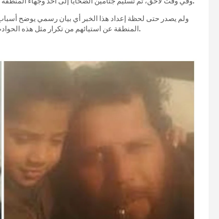
وفي وقت لاحق، تم تسليم جثامين الضحايا إلى أحد وجهاء المنطقة في ناحية الكرامة، تمهيدًا لدفنهم، وفق ما أفاد به شهود من الأهالي.
ولم يصدر حتى لحظة إعداد هذا الخبر أي بيان رسمي يوضح أسباب ال
المنطقة عن استيائهم من تكرار مثل هذه الحوادث، مطالبين بفتح تحقيق شفاف يوضح ما جرى ويحدد المسؤوليات.