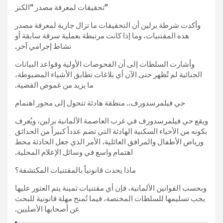
تحقيقات لمعرفة مصدر “الكنز”
وأكدت شرطة برلين أن التحقيقات ما تزال جارية لمعرفة مصدر
هذه المقتنيات، وما إذا كانت مرتبطة بعملية سرقة سابقة أو
نشاط إجرامي آخر.
وأشارت السلطات إلى أن الفحوصات الأولية وقواعد البيانات
الجنائية لم تُظهر حتى الآن أي بلاغات تطابق الأشياء المضبوطة،
ما يزيد من غموض القضية.
حي فيلمرسدورف.. منطقة هادئة تتحول إلى محور اهتمام
ويقع حي فيلمرسدورف في غرب العاصمة الألمانية برلين، ويُعرف
بكونه من الأحياء السكنية الهادئة التي تضم عدداً كبيراً من الحدائق
ورياض الأطفال والمرافق العائلية، الأمر الذي جعل الحادثة محط
اهتمام واسع في وسائل الإعلام المحلية.
ماذا يحدث قانونياً بالمقتنيات المكتشفة؟
وبحسب القوانين الألمانية، فإن أي مقتنيات ثمينة يتم العثور عليها
يجب تسليمها للسلطات المختصة، فيما تُمنح مهلة قانونية للبحث
عن أصحابها الأصليين.