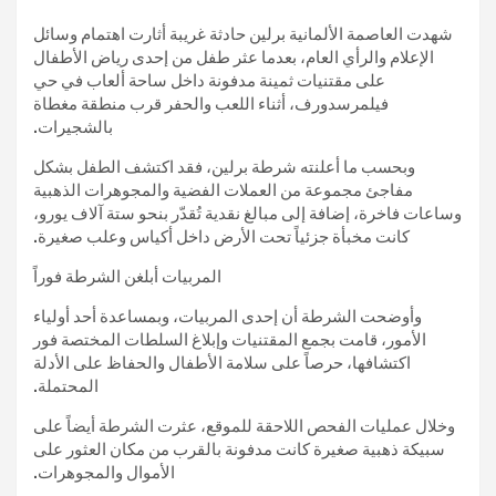
شهدت العاصمة الألمانية برلين حادثة غريبة أثارت اهتمام وسائل
الإعلام والرأي العام، بعدما عثر طفل من إحدى رياض الأطفال
على مقتنيات ثمينة مدفونة داخل ساحة ألعاب في حي
فيلمرسدورف، أثناء اللعب والحفر قرب منطقة مغطاة
بالشجيرات.
وبحسب ما أعلنته شرطة برلين، فقد اكتشف الطفل بشكل
مفاجئ مجموعة من العملات الفضية والمجوهرات الذهبية
وساعات فاخرة، إضافة إلى مبالغ نقدية تُقدّر بنحو ستة آلاف يورو،
كانت مخبأة جزئياً تحت الأرض داخل أكياس وعلب صغيرة.
المربيات أبلغن الشرطة فوراً
وأوضحت الشرطة أن إحدى المربيات، وبمساعدة أحد أولياء
الأمور، قامت بجمع المقتنيات وإبلاغ السلطات المختصة فور
اكتشافها، حرصاً على سلامة الأطفال والحفاظ على الأدلة
المحتملة.
وخلال عمليات الفحص اللاحقة للموقع، عثرت الشرطة أيضاً على
سبيكة ذهبية صغيرة كانت مدفونة بالقرب من مكان العثور على
الأموال والمجوهرات.