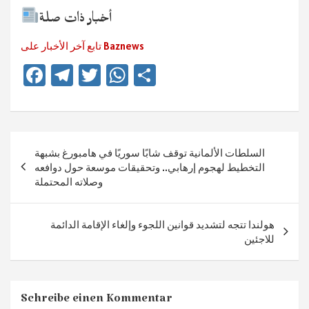
أخبار ذات صلة
تابع آخر الأخبار على Baznews
Fa
Te
T
W
Te
ce
le
wi
h
ile
b
gr
tt
at
n
o
a
er
sA
Beitragsnavigation
السلطات الألمانية توقف شابًا سوريًا في هامبورغ بشبهة
ok
m
p
التخطيط لهجوم إرهابي.. وتحقيقات موسعة حول دوافعه
p
وصلاته المحتملة
هولندا تتجه لتشديد قوانين اللجوء وإلغاء الإقامة الدائمة
للاجئين
Schreibe einen Kommentar