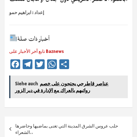
بالضوء الأخضر الأمريكي دون جدال او مجال للشك.
إعداد : ابراهيم حمو
أخبار ذات صلة
تابع آخر الأخبار على Baznews
Fa
Te
T
W
Te
ce
le
wi
h
ile
b
gr
tt
at
n
عناصر قاطرجي يحتجون على خصم
Siehe auch
sA
er
a
o
رواتبهم بالعراك مع الإدارة في دير الزور
ok
m
p
p
Beitragsnavigation
حلب عروس الشرق المدينة التي تغنى بماضيها وحاضرها
الشعراء،،