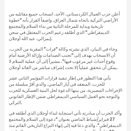
أعلن حزب العمال الكردستاني، الأحد، انسحاب جميع مقاتليه من
الأراضي التركية باتجاه شمال العراق، واصفاً القرار بأنه “خطوة
تاريخية وبداية للمرحلة الثانية من نداء السلام والمجتمع
الديمقراطي” الذي أطلقه زعيم الحزب المعتقل في سجن
إيمرالي، عبد الله أوجلان.
وجاء في البيان، الذي نشرته وكالة “فرات” المقربة من الحزب،
أن الانسحاب يهدف إلى “تجنب الصدامات وإزالة الأرضية أمام
وقوع أحداث غير مرغوب فيها”، مشيراً إلى أن عملية السلام لا
يمكن أن تتحقق عملياً إلا تحت إشراف مباشر من القائد أوجلان.
يأتي هذا التطور في إطار تنفيذ قرارات المؤتمر الثاني عشر
للحزب، المنعقد في أيار الماضي، والذي أقرّ سلسلة من
الإجراءات المصيرية، من بينها الدعوة لحل البنية العسكرية للحزب
والتوجه نحو العمل السياسي الديمقراطي ضمن الإطار القانوني
التركي.
وأكد الحزب أن مبادرته تأتي استجابة لنداء أوجلان الذي أطلقه في
27 فبراير/شباط الماضي بعنوان “دعوة إلى السلام والمجتمع
الديمقراطي”، والذي دعا فيه إلى إنهاء النزاع التاريخي القائم منذ