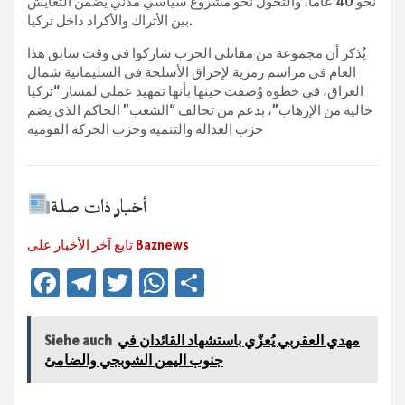
نحو 40 عاماً، والتحول نحو مشروع سياسي مدني يضمن التعايش
بين الأتراك والأكراد داخل تركيا.
يُذكر أن مجموعة من مقاتلي الحزب شاركوا في وقت سابق هذا
العام في مراسم رمزية لإحراق الأسلحة في السليمانية شمال
العراق، في خطوة وُصفت حينها بأنها تمهيد عملي لمسار “تركيا
خالية من الإرهاب”، بدعم من تحالف “الشعب” الحاكم الذي يضم
حزب العدالة والتنمية وحزب الحركة القومية
أخبار ذات صلة
تابع آخر الأخبار على Baznews
Fa
Te
T
W
Te
ce
le
wi
h
ile
b
gr
tt
at
n
مهدي العقربي يُعزّي باستشهاد القائدان في
Siehe auch
sA
er
a
o
جنوب اليمن الشوبجي والضامئ
ok
m
p