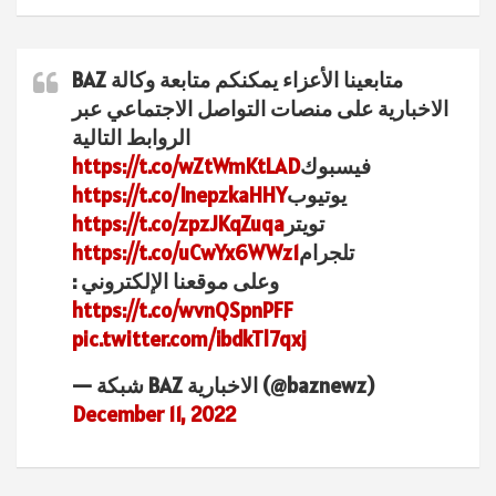
متابعينا الأعزاء يمكنكم متابعة وكالة BAZ
الاخبارية على منصات التواصل الاجتماعي عبر
الروابط التالية
فيسبوك
https://t.co/wZtWmKtLAD
يوتيوب
https://t.co/InepzkaHHY
تويتر
https://t.co/zpzJKqZuqa
تلجرام
https://t.co/uCwYx6WWz1
وعلى موقعنا الإلكتروني :
https://t.co/wvnQSpnPFF
pic.twitter.com/ibdkTl7qxj
— شبكة BAZ الاخبارية (@baznewz)
December 11, 2022