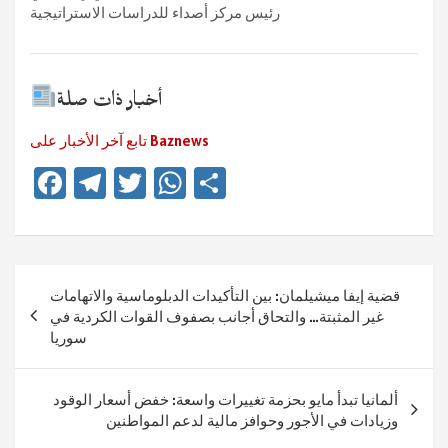
رئيس مركز أصداء للدراسات الاستراتيجية
أخبار ذات صلة
تابع آخر الأخبار على Baznews
Fa
Te
T
W
Te
ce
le
wi
h
ile
b
gr
tt
at
n
o
a
er
sA
Beitragsnavigation
قضية إيفا ميشيلمان: بين التأكيدات الدبلوماسية والاتهامات
ok
m
p
غير المثبتة… والتحاق أجانب بصفوف القوات الكردية في
p
سوريا
ألمانيا تبدأ مايو بحزمة تغييرات واسعة: خفض أسعار الوقود
وزيادات في الأجور وحوافز مالية لدعم المواطنين