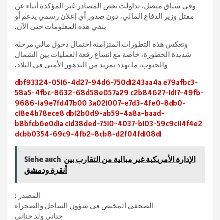
وفي سياق متصل، تداولت بعض المصادر غير المؤكدة أنباء عن
مقتل وزير الدفاع المالي، دون صدور أي إعلان رسمي يدعم أو
ينفي هذه المعلومات حتى الآن.
وتعكس هذه التطورات المتزامنة احتمال دخول مالي مرحلة
شديدة الخطورة، خاصة مع اتساع رقعة العمليات بين الشمال
والجنوب، ما يهدد بمزيد من التدهور الأمني في البلاد.
dbf93324-0516-4d27-94d6-750d1243aa4a
e79afbc3-
58a5-4fbc-8632-68d58e057a29
c2b84627-1d17-49fb-
9686-1a9e7fd47b00
3a021007-e7d3-4fe0-8db0-
c18e4b78ece8
db12b0d9-ab59-4a8a-baad-
b8bfcb6e0d1a
c1d38ded-7510-4037-b103-59c9c114f4e2
dcbb0354-69c9-4fb2-8cb8-d2f04fd108d1
الإدارة الأمريكية غير مبالية من التقارب بين
Siehe auch
أنقرة ودمشق
المصدر :
الصحفي المختص في شؤون الساحل والصحراء
حناني ولد حناني