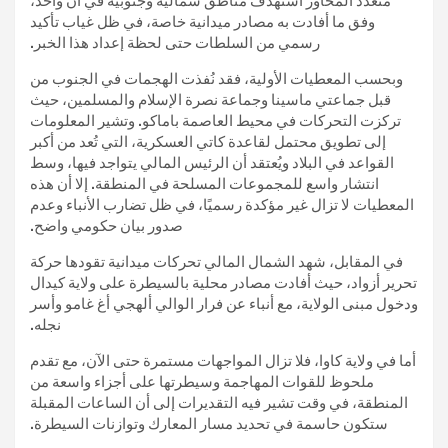
متعدد المحاور استهدف مناطق شمالية وجنوبية في آن واحد،
وفق ما أفادت به مصادر ميدانية خاصة، في ظل غياب تأكيد
رسمي من السلطات حتى لحظة إعداد هذا الخبر.
وبحسب المعطيات الأولية، فقد نُفذت الهجمات في الجنوب من
قبل جماعتي ماسينا وجماعة نصرة الإسلام والمسلمين، حيث
تركزت التحركات في محيط العاصمة باماكو. وتشير المعلومات
إلى تطويق محتمل لقاعدة كاتي العسكرية، التي تُعد من أكبر
القواعد في البلاد ويُعتقد أن الرئيس المالي يتواجد فيها، وسط
انتشار واسع للمجموعات المسلحة في المنطقة. إلا أن هذه
المعطيات لا تزال غير مؤكدة رسميًا، في ظل تضارب الأنباء وعدم
صدور بيان حكومي واضح.
في المقابل، شهد الشمال المالي تحركات ميدانية تقودها حركة
تحرير أزواد، حيث أفادت مصادر محلية بالسيطرة على ولاية كيدال
ودخول مبنى الولاية، مع أنباء عن فرار الوالي ألهجي أغ غامو وأسر
نجله.
أما في ولاية كاوا، فلا تزال المواجهات مستمرة حتى الآن، مع تقدم
ملحوظ للقوات المهاجمة وسيطرتها على أجزاء واسعة من
المنطقة، في وقت تشير فيه التقديرات إلى أن الساعات المقبلة
ستكون حاسمة في تحديد مسار المعارك وتوازنات السيطرة.