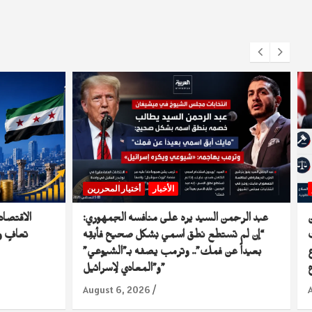
الأخبار
أختيار المحررين
عبد الرحمن السيد يرد على منافسه الجمهوري:
“إن لم تستطع نطق اسمي بشكل صحيح فأبقِه
تعافٍ و
ع
بعيداً عن فمك”.. وترمب يصفه بـ”الشيوعي”
و”المعادي لإسرائيل”
August 6, 2026