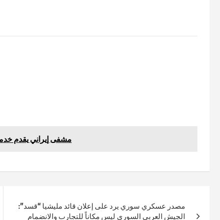
مشفى إيراني يقدم خدما
مصدر عسكري سوري يرد على إعلان قائد مليشيا “قسد”:
الجيش العربي السوري ليس مكاناً للتجارب والانضمام