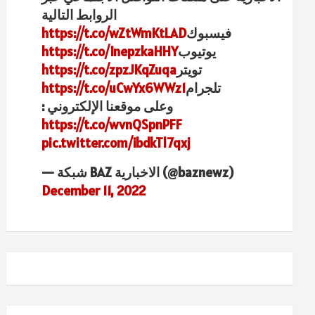
الروابط التالية
فيسبوك
https://t.co/wZtWmKtLAD
يوتيوب
https://t.co/InepzkaHHY
تويتر
https://t.co/zpzJKqZuqa
تلجرام
https://t.co/uCwYx6WWz1
وعلى موقعنا الإلكتروني :
https://t.co/wvnQSpnPFF
pic.twitter.com/ibdkTl7qxj
— شبكة BAZ الاخبارية (@baznewz)
December 11, 2022