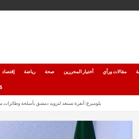
ة
مقالات ورأي
أختيار المحررين
صحة
رياضة
إقتصاد
من
بلومبرغ: أنقرة تستعد لتزويد دمشق بأسلحة وطائرات مس