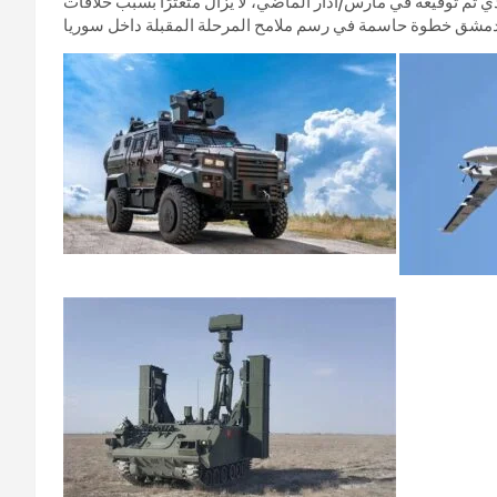
م توقيعه في مارس/آذار الماضي، لا يزال متعثرًا بسبب خلافات
 لدمشق خطوة حاسمة في رسم ملامح المرحلة المقبلة داخل سوريا