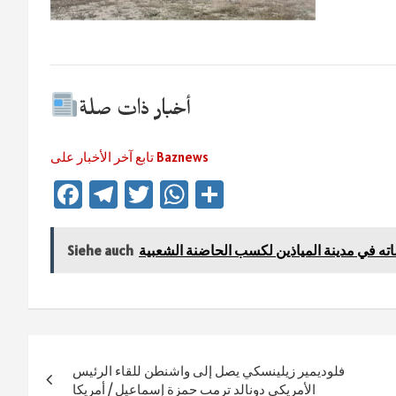
أخبار ذات صلة
تابع آخر الأخبار على Baznews
Fa
Te
T
W
Te
ce
le
wi
h
ile
b
gr
tt
at
n
ته في مدينة المياذين لكسب الحاضنة الشعبية
Siehe auch
o
a
er
sA
ok
m
p
p
Beitragsnavigation
فلوديمير زيلينسكي يصل إلى واشنطن للقاء الرئيس
الأمريكي دونالد ترمب حمزة إسماعيل / أمريكا