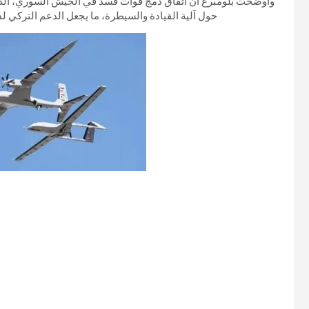
وأوضحت بلومبرغ أن اتفاق دمج قوات قسد في الجيش السوري، الذي ت
حول آلية القيادة والسيطرة، ما يجعل الدعم التركي