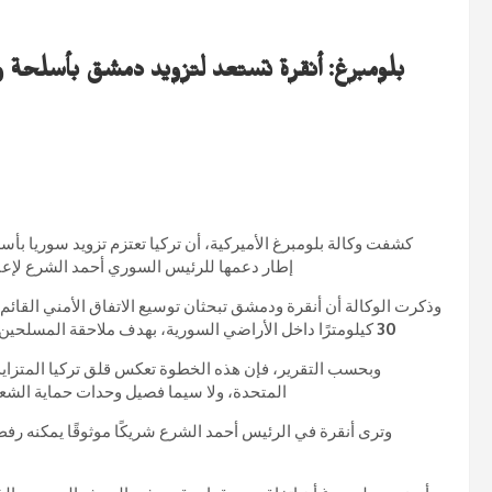
بلومبرغ: أنقرة تستعد لتزويد دمشق بأسلحة و
كشفت وكالة بلومبرغ الأميركية، أن تركيا تعتزم تزويد سوريا 
إطار دعمها للرئيس السوري أحمد الشرع لإعاد
وذكرت الوكالة أن أنقرة ودمشق تبحثان توسيع الاتفاق الأمني القائم
30 كيلومترًا داخل الأراضي السورية، بهدف ملاحقة المسلحين الأكراد الذين تصفهم تركيا بأنهم امتداد لحزب العمال الكردستاني.
وبحسب التقرير، فإن هذه الخطوة تعكس قلق تركيا المتزايد
المتحدة، ولا سيما فصيل وحدات حماية الشعب الكردية (YPG)، الذي تعتبره أنقرة تهديدًا 
وترى أنقرة في الرئيس أحمد الشرع شريكًا موثوقًا يمكنه 