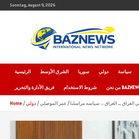
Skip
Sonntag, August 9, 2026
to
content
شبكة باز الإخبارية
BAZNEWS
سياسة
دولي
سوريا
الشرق الأوسط
الرئيسية
 نحن BAZNEWS
شروط الاستخدام
فريق الأدارة والتحرير
في العراق … العراق ،، سياسه مراسلنا / عمر الموصلي
دولي
Home