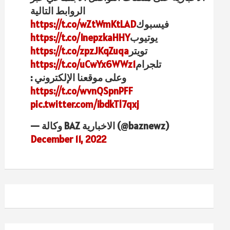
الروابط التالية
فيسبوك
https://t.co/wZtWmKtLAD
يوتيوب
https://t.co/InepzkaHHY
تويتر
https://t.co/zpzJKqZuqa
تلجرام
https://t.co/uCwYx6WWz1
وعلى موقعنا الإلكتروني :
https://t.co/wvnQSpnPFF
pic.twitter.com/ibdkTl7qxj
— وكالة BAZ الاخبارية (@baznewz)
December 11, 2022