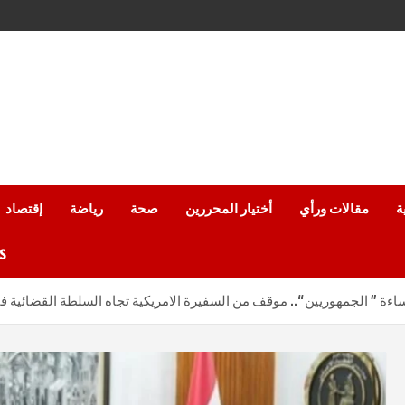
ة
مقالات ورأي
أختيار المحررين
صحة
رياضة
إقتصاد
من
ساءة ” الجمهوريين “.. موقف من السفيرة الامريكية تجاه السلطة القضائية 