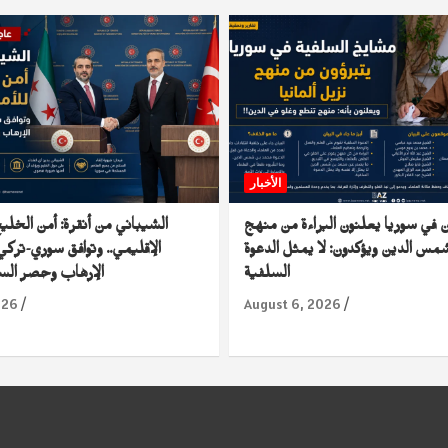
الأخبار
 في سوريا يعلنون البراءة من منهج
الشيباني من أنقرة: أمن الخلي
س الدين ويؤكدون: لا يمثل الدعوة
الإقليمي.. وتوافق سوري-ترك
السلفية
الإرهاب وحصر السلا
026
August 6, 2026