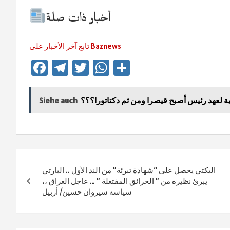
أخبار ذات صلة
تابع آخر الأخبار على Baznews
Fa
Te
T
W
Te
ce
le
wi
h
ile
b
gr
tt
at
n
اية لعهد رئيس أصبح قيصرا ومن ثم دكتاتورا؟؟؟
Siehe auch
o
a
er
sA
ok
m
p
p
Beitragsnavigation
اليكتي يحصل على “شهادة تبرئة” من الند الأول .. البارتي
يبرئ نظيره من ” الحرائق المفتعلة ” … عاجل العراق ،،
سياسه سيروان حسين/ أربيل