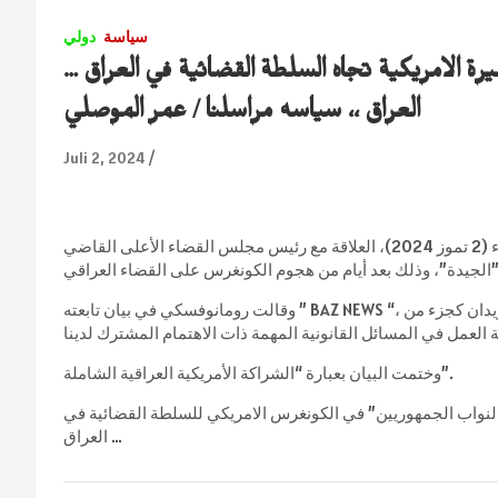
سياسة
دولي
ة الامريكية تجاه السلطة القضائية في العراق …
العراق ،، سياسه مراسلنا / عمر الموصلي
Juli 2, 2024
وصفت السفيرة الامريكية في بغداد ألينا رومانوفسكي، اليوم الثلاثاء (2 تموز 2024)، العلاقة مع رئيس مجلس القضاء الأعلى القاضي
وقالت رومانوفسكي في بيان تابعته ” BAZ NEWS “، إنها “اجتمعت اليوم مع رئيس مجلس القضاء الأعلى القاضي فائق زيدان كجزء من
وختمت البيان بعبارة “الشراكة الأمريكية العراقية الشاملة”.
النواب الجمهوريين” في الكونغرس الامريكي للسلطة القضائية في
العراق …