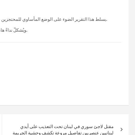
يسلط هذا التقرير الضوء على الوضع المأساوي للمحتجزين في شمال شرق سوريا، ويُقدم أدلة دامغة على ارتكاب جرائم حرب.
ويُشكلّ نداءً هامًا للمجتمع الدولي لوقف هذه الانتهاكات وضمان المساءلة للعدالة.
مقتل لاجئ سوري في لبنان تحت التعذيب على أيدي
لبنانيين عنصريين تفاصيل مروعة تكشف وحشية الجريمة