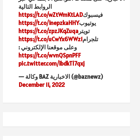
الروابط التالية
فيسبوك
https://t.co/wZtWmKtLAD
يوتيوب
https://t.co/InepzkaHHY
تويتر
https://t.co/zpzJKqZuqa
تلجرام
https://t.co/uCwYx6WWz1
وعلى موقعنا الإلكتروني :
https://t.co/wvnQSpnPFF
pic.twitter.com/ibdkTl7qxj
— وكالة BAZ الاخبارية (@baznewz)
December 11, 2022