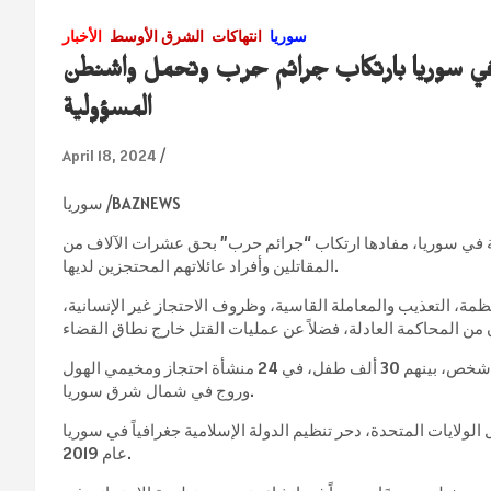
سوريا
انتهاكات
الشرق الأوسط
الأخبار
قسد في سوريا بارتكاب جرائم حرب وتحمل واشنطن
المسؤولية
April 18, 2024
سوريا /BAZNEWS
دية في سوريا، مفادها ارتكاب “جرائم حرب” بحق عشرات الآلاف من
المقاتلين وأفراد عائلاتهم المحتجزين لديها.
نظمة، التعذيب والمعاملة القاسية، وظروف الاحتجاز غير الإنسانية،
وتشير التقديرات إلى أن الإدارة الذاتية تحتجز ما يقارب 56 ألف شخص، بينهم 30 ألف طفل، في 24 منشأة احتجاز ومخيمي الهول
وروج في شمال شرق سوريا.
لولايات المتحدة، دحر تنظيم الدولة الإسلامية جغرافياً في سوريا
عام 2019.