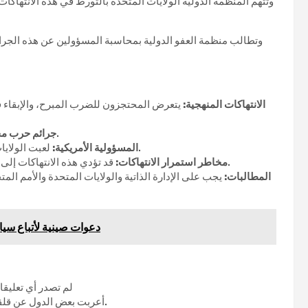
وتتهم المنظمة الدولية الولايات المتحدة بالتورط في هذه الانتهاكات
وتطالب منظمة العفو الدولية بمحاسبة المسؤولين عن هذه الجر
الانتهاكات المنهجية:
يتعرض المحتجزون للضرب المبرح، والإبقاء في
تشمل الانتهاكات جرائم حرب مثل التعذيب والقتل العمد.
جرائم حرب مح
لعبت الولايات المتحدة دورًا رئيسيًا في إنشاء وتوسيع منظومة الاحتجاز هذه.
المسؤولية الأمريكية:
قد تؤدي هذه الانتهاكات إلى مزيد من التطرف وتخريج جيل من الأطفال يعاني من الصدمات.
مخاطر استمرار الانتهاكات:
المطالبات:
يجب على الإدارة الذاتية والولايات المتحدة والأمم الم
دعوات صينية لأتباع سي
لم تصدر أي تعليقا
أعربت بعض الدول عن قلقها من صحة هذه الاتهامات، ودعت إلى إجراء تحقيقات مستقلة.