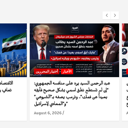
الأخبار
أختيار المحررين
عبد الرحمن السيد يرد على منافسه الجمهوري:
“إن لم تستطع نطق اسمي بشكل صحيح فأبقِه
تعافٍ و
ع
بعيداً عن فمك”.. وترمب يصفه بـ”الشيوعي”
و”المعادي لإسرائيل”
August 6, 2026