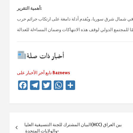
أهمية التقرير:
أخبار ذات صلة
تابع آخر الأخبار على Baznews
Fa
Te
T
W
Te
ce
le
wi
h
ile
b
gr
tt
at
n
o
a
er
sA
Beitragsnavigation
ok
m
p
البيان المشترك للجنة التنسيقية العليا(HCC) بين العراق
p
والولايات المتحدة ‏•