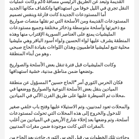
القديمة وتبعد عن الطريق الرئيسي مسافة ٥كم وكانت عمليات
النقل تجري في الليل خوفا من استهدافها وانكشاف مكانها الجديد
أما المستودعات الجديدة كانت فارغة وبنفس تصميم
المستودعات القديمة ومن الأسلحة التي تم نقلها منصات صواريخ
مع ذخيرتها وأسلحة متوسطة وذخائر مختلفة وجميع مستودعات
المليشيات يمنع على العناصر السورية الإقتراب منها وهذه
المنطقة يشرف عليها لواء الحسين ولواء أسود الباقر وهي مليشيا
محلية تتبع لمليشيا فاطميون وهذان اللواءات بقيادة الحاج صبحي
وهو من أبناء المنطقة .
وكانت المليشيات قبل فترة تنقل بعض الأسلحة والصواريخ
وتضعها ضمن مناطق مدنية، خشية استهدافها.
فكان الحرس الثوري أمر “الحاج حسين” المسؤول عن منطقة
الميادين بنقل بعض الأسلحة النوعية والصواريخ ووضعها في
محلات تم السيطرة عليها على طريق الفرن الآلي في الميادين.
والمحلات تعود لمدنيين، وتم الاستيلاء عليها وفتح باب خلفي صغير
للدخول والخروج إلى هذه المحلات التي تحولت لمستودعات
أسلحة، وتم وضعها بعد إخلاء شارع الأربعين في الميادين من أغلب
المقرات التي كانت موجودة ضمن مقرات المدنيين.
وجاءت تلك الخطوات من قبل الحرس الثوري جاءت بعد إلحاح من