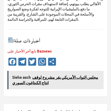
الأهالي بطلب بيوتهم، إضافة لاستهداف مقرات الحرس الثوري،
ما دفع بالمليشيات الإيرانية للتوجه لفكرة وضع الصواريخ
والأسلحة في المحلات الموجودة على الشارع، والقريبة من
المقرات التابعة لهم، للمراقبة والحراسة الدائمة.
أخبار ذات صلة
تابع آخر الأخبار على Baznews
Fa
Te
T
W
Te
ce
le
wi
h
ile
b
gr
tt
at
n
مجلس النواب الأمريكي يقر مشروع لوقف
Siehe auch
sA
er
a
o
انتاج الكبتاغون السوري
ok
m
p
p
Beitragsnavigation