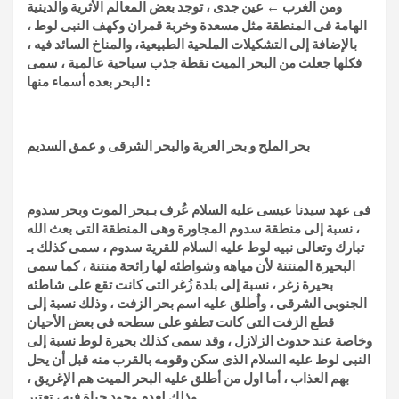
ومن الغرب ← عين جدى ، توجد بعض المعالم الأثرية والدينية
الهامة فى المنطقة مثل مسعدة وخربة قمران وكهف النبى لوط ،
بالإضافة إلى التشكيلات الملحية الطبيعية، والمناخ السائد فيه ،
فكلها جعلت من البحر الميت نقطة جذب سياحية عالمية ، سمى
البحر بعده أسماء منها :
بحر الملح و بحر العربة والبحر الشرقى و عمق السديم
فى عهد سيدنا عيسى عليه السلام عُرف بـبحر الموت وبحر سدوم
، نسبة إلى منطقة سدوم المجاورة وهى المنطقة التى بعث الله
تبارك وتعالى نبيه لوط عليه السلام للقرية سدوم ، سمى كذلك بـ
البحيرة المنتنة لأن مياهه وشواطئه لها رائحة منتنة ، كما سمى
بحيرة زغر ، نسبة إلى بلدة زُغر التى كانت تقع على شاطئه
الجنوبى الشرقى ، واُطلق عليه اسم بحر الزفت ، وذلك نسبة إلى
قطع الزفت التى كانت تطفو على سطحه فى بعض الأحيان
وخاصة عند حدوث الزلازل ، وقد سمى كذلك بحيرة لوط نسبة إلى
النبى لوط عليه السلام الذى سكن وقومه بالقرب منه قبل أن يحل
بهم العذاب ، أما اول من أطلق عليه البحر الميت هم الإغريق ،
وذلك لعدم وجود حياة فيه ، تعتبر