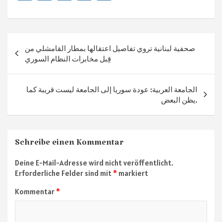
ce
le
wi
h
ile
b
gr
tt
at
n
o
a
er
sA
Beitragsnavigation
صحفية لبنانية تروي تفاصيل اعتقالها بمطار القامشلي من
ok
m
p
قِبل مخابرات النظام السوري
p
الجامعة العربية: عودة سوريا إلى الجامعة ليست قريبة كما
يظن البعض.
Schreibe einen Kommentar
Deine E-Mail-Adresse wird nicht veröffentlicht.
Erforderliche Felder sind mit
*
markiert
Kommentar
*