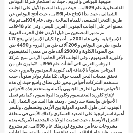
طبيعية للبوتاس والبروم ، حيث تم استئجار شركة البوتاس
الفلسطينية عام 1929مــ ، حيث تم بناء المصنع الأول على الجانب
الشمالى ، حيث بدأ الإنتاج عام 1931مــ ، حيث أنتج البوتاس عن
طريق التبخر الشمسى للمياه المالحة ، وفى عام 1934مــ تم بناء
مصنع آخر على الجانب الجنوبى الغربى للبحر ، وفى عام 1948مــ
تم تدمير المصنعين من قبل الأردن خلال الحرب العربية
الإسرائيلية، وفى عام 2001 مــ أصبح الكيان الإسرائيلي ينتج 1.77
مليون طن من البوتاس و 206 آلاف طن من البروم و 4490 طن
من الصودا الكاوية و 25000 ألف طن من معدن المغنيسيوم
وكلوريد الصوديوم ، وفى الجانب الآخر الجانب الأردنى تنتج شركة
البوتاس العربى التى أنشأت عام 1956مــ 2مليون طن من
البوتاس سنوياً بالإضافة إلى كلوريد الصوديوم والبروم ، حيث
تحقق مبيعات البحر الميت حوالى 1.2 مليار دولار سنوياً ، حيث
تستخدم الشركات أحواض تبخير على نطاق واسع حيث إن هذه
الأحواض تغطى الطرف الجنوبى بأكمله وتستخدم هذه الأحواض
لإنتاج كلوريد المغنيسيوم وكلوريد البوتاسيوم ، كما يتم فصل
الأحواض بواسطة سد رئيس ، ويمتد هذا السد من الشمال إلى
الجنوب على طول الحدود الدولية بين الأردن وفلسطين ، وللبحر
أهمية استراتيجية على الصعيد العسكرى وكذاك الأمنى فى منطقة
الشرق الأوسط ، حيث تقدمت الولايات المتحدة الأمريكية بعدة
مشروعات بدءاً من مشروع لودرملك عام 1938مــ ، ثم مشروع
جيمس هايز عام 1944 مــ لمد قناة تصل البحر بالمتوسط لغايات