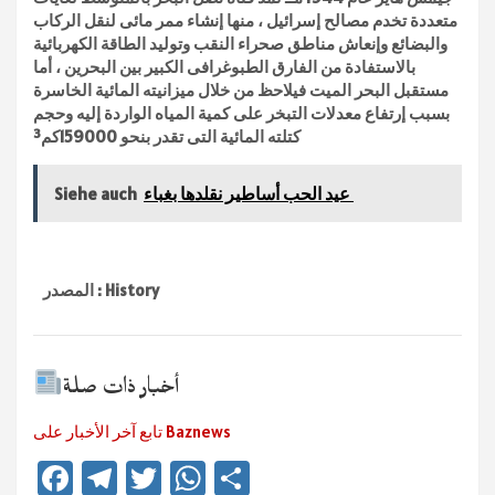
متعددة تخدم مصالح إسرائيل ، منها إنشاء ممر مائى لنقل الركاب
والبضائع وإنعاش مناطق صحراء النقب وتوليد الطاقة الكهربائية
بالاستفادة من الفارق الطبوغرافى الكبير بين البحرين ، أما
مستقبل البحر الميت فيلاحظ من خلال ميزانيته المائية الخاسرة
بسبب إرتفاع معدلات التبخر على كمية المياه الواردة إليه وحجم
كتلته المائية التى تقدر بنحو 159000كم³
عيد الحب أساطير نقلدها بغباء
Siehe auch
المصدر : History
أخبار ذات صلة
تابع آخر الأخبار على Baznews
Fa
Te
T
W
Te