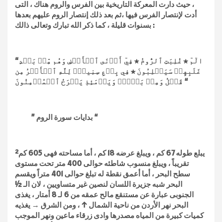
، حيث دارت المعركة التاريخية بين الفرس والروم هناك ، التى
أدت لإنتصار الفرس فيها ،ثم بعد ذلك إنتصار الروم عليهم بعدها
بسنوات قليلة ، كما ذكر الله تبارك وتعالى ذالك :
“الٓمٓ ★ غُلِبَتِ ٱلرُّومُ ★ فِيٓ أَدۡنَى ٱلۡأَرۡضِ وَهُم مِّنۢ بَعۡدِ
غَلَبِهِمۡ سَيَغۡلِبُونَ ★ فِي بِضۡعِ سِنِينَۗ لِلَّهِ ٱلۡأَمۡرُ مِن
قَبۡلُ وَمِنۢ بَعۡدُۚ وَيَوۡمَئِذٖ يَفۡرَحُ ٱلۡمُؤۡمِنُونَ “
” بدايات سورة الروم “
يبلع طوله 67 كم ، ويبلغ عرضه 18 كم ، أما مساحته فهى 605 كم²
تقريباً ، ويبلغ منسوب شاطئه حوالى 400 متر تحت مستوى
سطح البحر ، أما أعمق نقطة له تبلغ حوالى 401 متراً ويقسم
البحر شبه جزيرة اللسان لنصين غير متساويين ، لان الـ ½
الجنوبى عبارة عن مستنقع مالح عمقه من 6 لـ 8 أمتار ، يغذى
البحر نهر الأردن من ناحية الشمال ↑ ، ومن الشرق → يغذيه
كميات كبيرة من المياه مصدرها وادى زرقاء ماعين ونهر الموجب