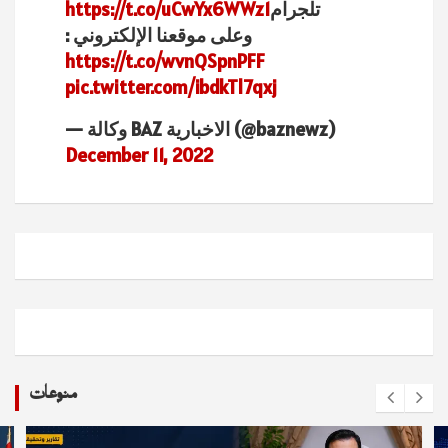
تلجرام
https://t.co/uCwYx6WWz1
وعلى موقعنا الإلكتروني :
https://t.co/wvnQSpnPFF
pic.twitter.com/ibdkTl7qxj
— وكالة BAZ الاخبارية (@baznewz)
December 11, 2022
منوعات