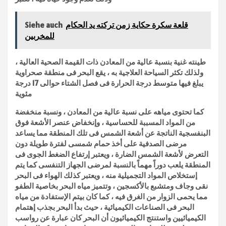
قلعة سكرة حكاية زمن تركته يد الحكام
Siehe auch
للمخربين
طينته غنية بنسبة عالية من المعادن ذات القيمة الصحية العالية ،
ولذلك تكثر السياحة العلاجية به ، يقع البحر فى منطقة صحراوية
يبلغ فيها متوسط درجة الحرارة فى فصل الشتاء حوالى 17 درجة
مئوية
كما تحتوى مياهه على نسبة عالية من المعادن ، ونسبة منخفضة
من المواد المسببة للحساسية ، وإنخفاض عنصر الأشعة فوق
البنفسجية الناتجة عن أشعة الشمس فى تلك المنطقة مما يساعد
مرضى الصدفية على أخذ حمام شمسى لفترة طويلة دون
التعرض لأشعة الشمس الضارة ، ويعتبر إرتفاع الضغط الجوى فى
المنطقة يلعب دوراً مهماً بالنسبة لمرضى الجهاز التنفسى كما يتم
إستخلاص المواد التجميلية منه ، ويعتبر كذلك الهواء فى البحر
نقى وجاف ومتشبع بالأكسجين ، وتتميز مياه البحر بخاصية الطفو
مما يحمى الزوار من الغرق فيه ، كما كان بيتم الإستفادة من مياه
البحر فى الصناعات الكيميائية ، حيث بدأ البحر بجذب إهتمام
الكيميائيين واستنتج الكيميائيون أن البحر كان عبارة عن رواسب