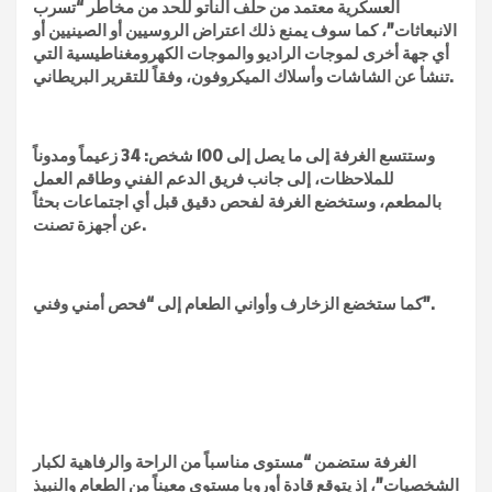
العسكرية معتمد من حلف الناتو للحد من مخاطر “تسرب
الانبعاثات”، كما سوف يمنع ذلك اعتراض الروسيين أو الصينيين أو
أي جهة أخرى لموجات الراديو والموجات الكهرومغناطيسية التي
تنشأ عن الشاشات وأسلاك الميكروفون، وفقاً للتقرير البريطاني.
وستتسع الغرفة إلى ما يصل إلى 100 شخص: 34 زعيماً ومدوناً
للملاحظات، إلى جانب فريق الدعم الفني وطاقم العمل
بالمطعم، وستخضع الغرفة لفحص دقيق قبل أي اجتماعات بحثاً
عن أجهزة تصنت.
كما ستخضع الزخارف وأواني الطعام إلى “فحص أمني وفني”.
الغرفة ستضمن “مستوى مناسباً من الراحة والرفاهية لكبار
الشخصيات”، إذ يتوقع قادة أوروبا مستوى معيناً من الطعام والنبيذ