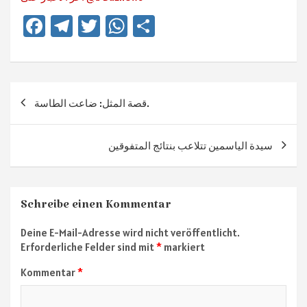
Fa
Te
T
W
Te
ce
le
wi
h
ile
b
gr
tt
at
n
o
a
er
sA
Beitragsnavigation
قصة المثل: ضاعت الطاسة.
ok
m
p
p
سيدة الياسمين تتلاعب بنتائج المتفوقين
Schreibe einen Kommentar
Deine E-Mail-Adresse wird nicht veröffentlicht.
Erforderliche Felder sind mit
*
markiert
Kommentar
*