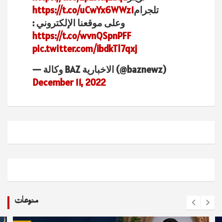
تلجرام
https://t.co/uCwYx6WWz1
وعلى موقعنا الإلكتروني :
https://t.co/wvnQSpnPFF
pic.twitter.com/ibdkTl7qxj
— وكالة BAZ الاخبارية (@baznewz)
December 11, 2022
منوعات