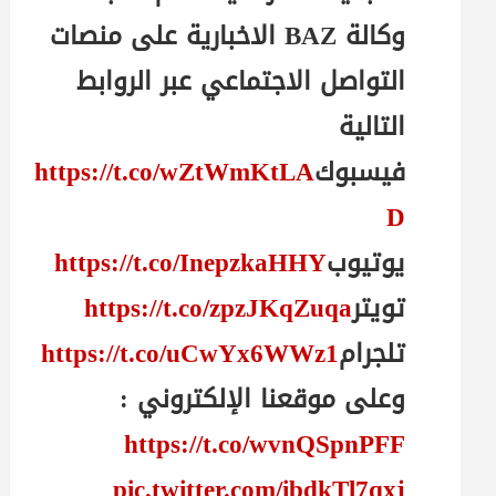
وكالة BAZ الاخبارية على منصات
التواصل الاجتماعي عبر الروابط
التالية
فيسبوك
https://t.co/wZtWmKtLA
D
يوتيوب
https://t.co/InepzkaHHY
تويتر
https://t.co/zpzJKqZuqa
تلجرام
https://t.co/uCwYx6WWz1
وعلى موقعنا الإلكتروني :
https://t.co/wvnQSpnPFF
pic.twitter.com/ibdkTl7qxj