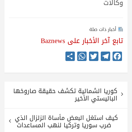
وكالات
أخبار ذات صلة
تابع آخر الأخبار على Baznews
S
W
T
Te
Fa
ha
ha
wi
le
ce
re
ts
tte
gr
bo
A
r
a
ok
تصفّح
pp
m
كوريا الشمالية تكشف حقيقة صاروخها
المقالات
الباليستي الأخير
كيف استغل البعض مأساة الزلزال الذي
ضرب سوريا وتركيا لنهب المساعدات