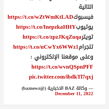
التالية
فيسبوك
https://t.co/wZtWmKtLAD
يوتيوب
https://t.co/InepzkaHHY
تويتر
https://t.co/zpzJKqZuqa
تلجرام
https://t.co/uCwYx6WWz1
وعلى موقعنا الإلكتروني :
https://t.co/wvnQSpnPFF
pic.twitter.com/ibdkTl7qxj
— وكالة BAZ الاخبارية (@baznewz)
December 11, 2022