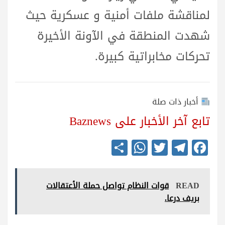
لمناقشة ملفات أمنية و عسكرية حيث
شهدت المنطقة في الآونة الأخيرة
تحركات مخابراتية كبيرة.
أخبار ذات صلة
تابع آخر الأخبار على Baznews
S
W
T
Te
Fa
ha
ha
wi
le
ce
re
ts
tte
gr
bo
READ
قوات النظام تواصل حملة الأعتقالات
A
r
a
ok
بريف درعا.
pp
m