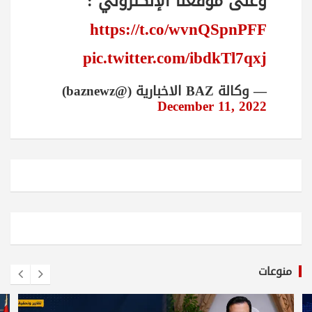
وعلى موقعنا الإلكتروني :
https://t.co/wvnQSpnPFF
pic.twitter.com/ibdkTl7qxj
— وكالة BAZ الاخبارية (@baznewz)
December 11, 2022
منوعات