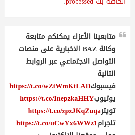
الخاصة بك processed
.
متابعينا الأعزاء يمكنكم متابعة
وكالة BAZ الاخبارية على منصات
التواصل الاجتماعي عبر الروابط
التالية
فيسبوك
https://t.co/wZtWmKtLAD
يوتيوب
https://t.co/InepzkaHHY
تويتر
https://t.co/zpzJKqZuqa
تلجرام
https://t.co/uCwYx6WWz1