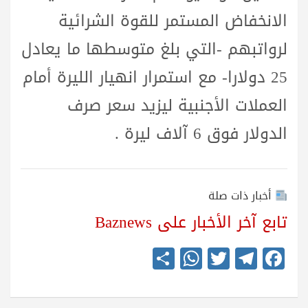
الانخفاض المستمر للقوة الشرائية
لرواتبهم -التي بلغ متوسطها ما يعادل
25 دولارا- مع استمرار انهيار الليرة أمام
العملات الأجنبية ليزيد سعر صرف
الدولار فوق 6 آلاف ليرة .
أخبار ذات صلة
تابع آخر الأخبار على Baznews
S
W
T
Te
Fa
ha
ha
wi
le
ce
re
ts
tte
gr
bo