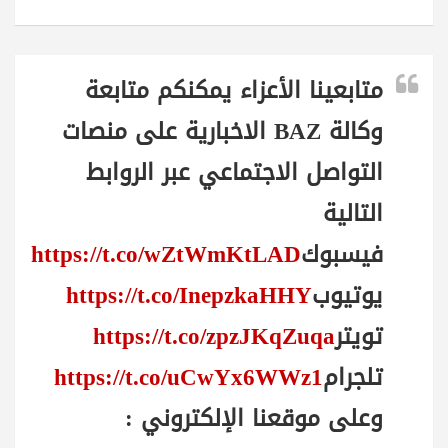
متابعينا الأعزاء يمكنكم متابعة
وكالة BAZ الاخبارية على منصات
التواصل الاجتماعي عبر الروابط
التالية
فيسبوك
https://t.co/wZtWmKtLAD
يوتيوب
https://t.co/InepzkaHHY
تويتر
https://t.co/zpzJKqZuqa
تلجرام
https://t.co/uCwYx6WWz1
وعلى موقعنا الإلكتروني :