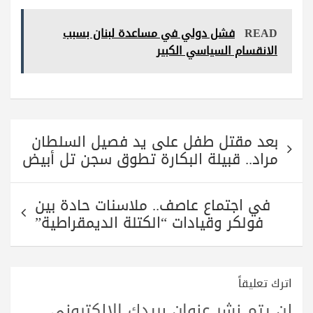
ha
ha
wi
le
ce
re
ts
tte
gr
bo
READ
فشل دولي في مساعدة لبنان بسبب
A
r
a
ok
الانقسام السياسي الكبير
pp
m
تصفّح
بعد مقتل طفل على يد فصيل السلطان
المقالات
مراد.. قبيلة البكارة تطوق سجن تل أبيض
في اجتماع عاصف.. ملاسنات حادة بين
فولكر وقيادات “الكتلة الديمقراطية”
اترك تعليقاً
لن يتم نشر عنوان بريدك الإلكتروني.