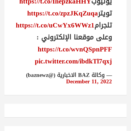
يوتيوب
https://t.co/InepzkaHHY
تويتر
https://t.co/zpzJKqZuqa
تلجرام
https://t.co/uCwYx6WWz1
وعلى موقعنا الإلكتروني :
https://t.co/wvnQSpnPFF
pic.twitter.com/ibdkTl7qxj
— وكالة BAZ الاخبارية (@baznewz)
December 11, 2022