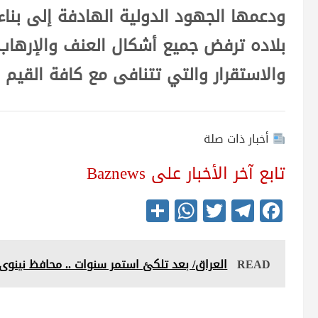
ودعمها الجهود الدولية الهادفة إلى بناء
بلاده ترفض جميع أشكال العنف والإرهاب
والاستقرار والتي تتنافى مع كافة القيم و
أخبار ذات صلة
تابع آخر الأخبار على Baznews
S
W
T
Te
Fa
ha
ha
wi
le
ce
re
ts
tte
gr
bo
READ
العراق/ بعد تلكئ استمر سنوات .. محافظ نينوى ي
A
r
a
ok
pp
m