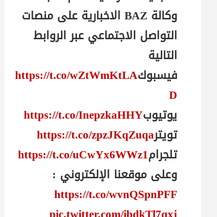
وكالة BAZ الاخبارية على منصات
التواصل الاجتماعي عبر الروابط
التالية
فيسبوك
https://t.co/wZtWmKtLA
D
يوتيوب
https://t.co/InepzkaHHY
تويتر
https://t.co/zpzJKqZuqa
تلجرام
https://t.co/uCwYx6WWz1
وعلى موقعنا الإلكتروني :
https://t.co/wvnQSpnPFF
pic.twitter.com/ibdkTl7qxj