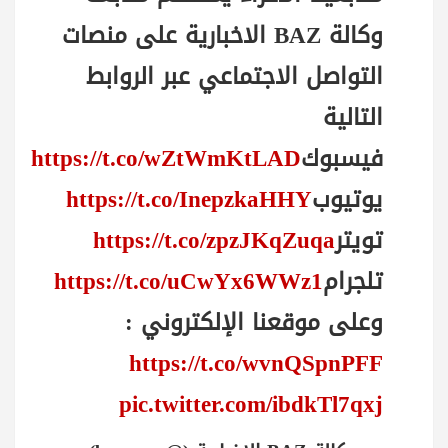
وكالة BAZ الاخبارية على منصات
التواصل الاجتماعي عبر الروابط
التالية
فيسبوك
https://t.co/wZtWmKtLAD
يوتيوب
https://t.co/InepzkaHHY
تويتر
https://t.co/zpzJKqZuqa
تلجرام
https://t.co/uCwYx6WWz1
وعلى موقعنا الإلكتروني :
https://t.co/wvnQSpnPFF
pic.twitter.com/ibdkTl7qxj