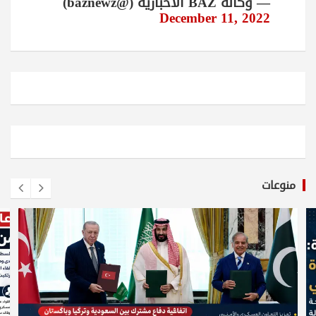
— وكالة BAZ الاخبارية (@baznewz)
December 11, 2022
منوعات