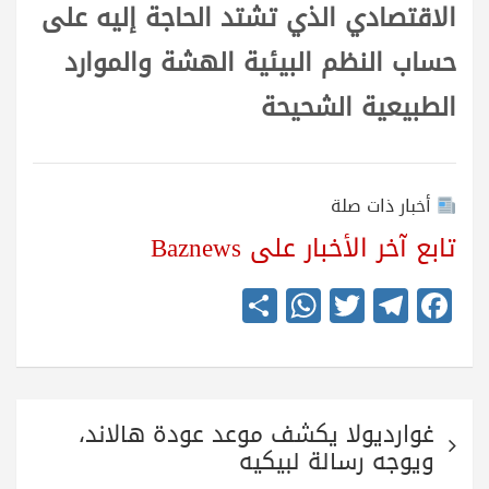
الاقتصادي الذي تشتد الحاجة إليه على
حساب النظم البيئية الهشة والموارد
الطبيعية الشحيحة
أخبار ذات صلة
تابع آخر الأخبار على Baznews
S
W
T
Te
Fa
ha
ha
wi
le
ce
re
ts
tte
gr
bo
A
r
a
ok
تصفّح
pp
m
غوارديولا يكشف موعد عودة هالاند،
المقالات
ويوجه رسالة لبيكيه