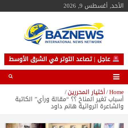
Ski
الأحد, أغسطس 9, 2026
t
conten
BAZNEWS
شبكة باز الإخبارية
عاجل | تصاعد التوتر في الشرق الأوسط
Home
أختيار المحررين
أسباب تغير المناخ ؟؟ “مقالة ورأي” الكاتبة
والشاعرة الروائية هانم داود