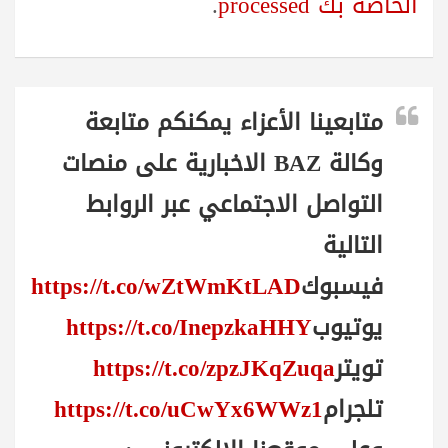
الخاصة بك processed
.
متابعينا الأعزاء يمكنكم متابعة
وكالة BAZ الاخبارية على منصات
التواصل الاجتماعي عبر الروابط
التالية
فيسبوك
https://t.co/wZtWmKtLAD
يوتيوب
https://t.co/InepzkaHHY
تويتر
https://t.co/zpzJKqZuqa
تلجرام
https://t.co/uCwYx6WWz1