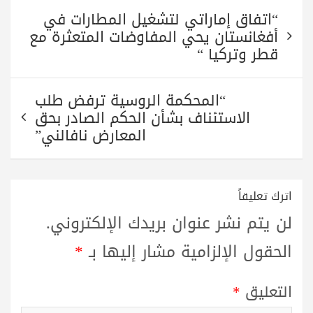
تصفّح
“اتفاق إماراتي لتشغيل المطارات في
المقالات
أفغانستان يحي المفاوضات المتعثرة مع
قطر وتركيا “
“المحكمة الروسية ترفض طلب
الاستئناف بشأن الحكم الصادر بحق
المعارض نافالني”
اترك تعليقاً
لن يتم نشر عنوان بريدك الإلكتروني.
الحقول الإلزامية مشار إليها بـ
*
التعليق
*