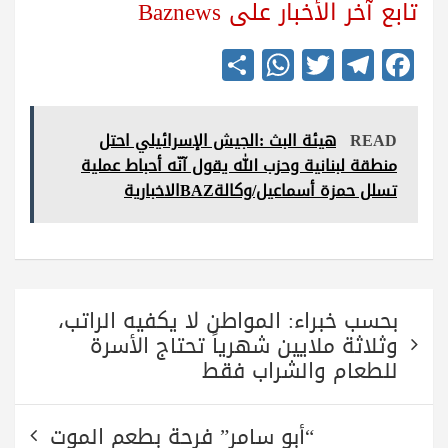
تابع آخر الأخبار على Baznews
S
W
T
Te
Fa
ha
ha
wi
le
ce
re
ts
tte
gr
bo
READ
هيئة البث :الجيش الإسرائيلي احتل
A
r
a
ok
منطقة لبنانية وحزب الله يقول آنّه أحباط عملية
pp
m
تسلل حمزة أسماعيل/وكالةBAZالاخبارية
تصفّح
بحسب خبراء: المواطن لا يكفيه الراتب،
المقالات
وثلاثة ملايين شهرياً تحتاج الأسرة
للطعام والشراب فقط
“أبو سامر” فرحة بطعم الموت