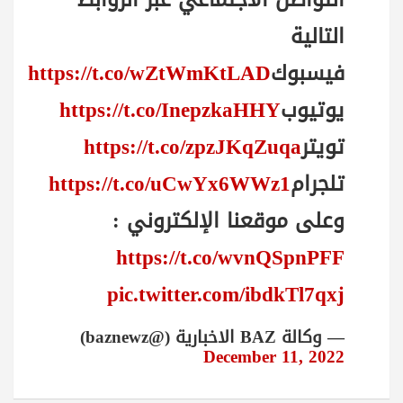
التالية
فيسبوك
https://t.co/wZtWmKtLAD
يوتيوب
https://t.co/InepzkaHHY
تويتر
https://t.co/zpzJKqZuqa
تلجرام
https://t.co/uCwYx6WWz1
وعلى موقعنا الإلكتروني :
https://t.co/wvnQSpnPFF
pic.twitter.com/ibdkTl7qxj
— وكالة BAZ الاخبارية (@baznewz)
December 11, 2022