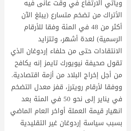
ويأتي الارتفاع في وقت عانى فيه
الأتراك من تضخم متسارع (يبلغ الآن
أكثر من 48 في المئة وفقا للأرقام
الرسمية) لعدة أشهر، وتتزايد
الانتقادات حتى من حلفاء إردوغان الذي
تقول صحيفة نيويورك تايمز إنه يكافح
من أجل إخراج البلاد من أزمة اقتصادية.
ووفقا لأرقام رويترز، قفز معدل التضخم
في يناير إلى نحو 50 في المئة بعد
انهيار قيمة العملة أواخر العام الماضي
بسبب سياسة إردوغان غير التقليدية