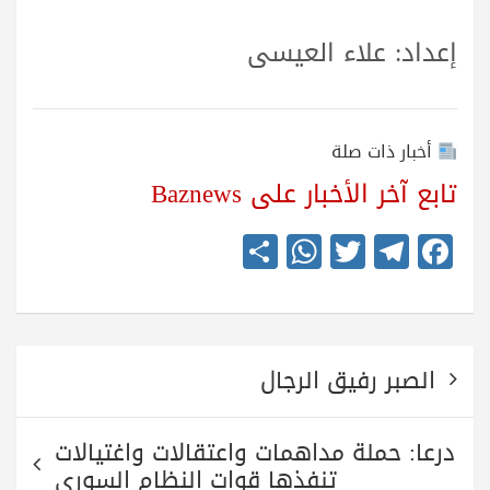
إعداد: علاء العيسى
أخبار ذات صلة
تابع آخر الأخبار على Baznews
S
W
T
Te
Fa
ha
ha
wi
le
ce
re
ts
tte
gr
bo
A
r
a
ok
تصفّح
pp
m
الصبر رفيق الرجال
المقالات
درعا: حملة مداهمات واعتقالات واغتيالات
تنفذها قوات النظام السوري