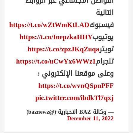
التواصل الاجتماعي عبر الروابط
التالية
فيسبوك
https://t.co/wZtWmKtLAD
يوتيوب
https://t.co/InepzkaHHY
تويتر
https://t.co/zpzJKqZuqa
تلجرام
https://t.co/uCwYx6WWz1
وعلى موقعنا الإلكتروني :
https://t.co/wvnQSpnPFF
pic.twitter.com/ibdkTl7qxj
— وكالة BAZ الاخبارية (@baznewz)
December 11, 2022