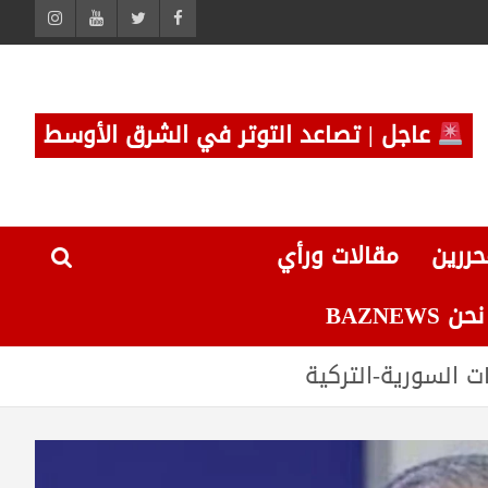
عاجل | تصاعد التوتر في الشرق الأوسط
حررين
مقالات ورأي
 BAZNEWS
ت السورية-التركية