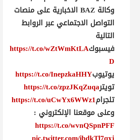
وكالة BAZ الاخبارية على منصات
التواصل الاجتماعي عبر الروابط
التالية
فيسبوك
https://t.co/wZtWmKtLA
D
يوتيوب
https://t.co/InepzkaHHY
تويتر
https://t.co/zpzJKqZuqa
تلجرام
https://t.co/uCwYx6WWz1
وعلى موقعنا الإلكتروني :
https://t.co/wvnQSpnPFF
pic.twitter.com/ibdkTl7qxj