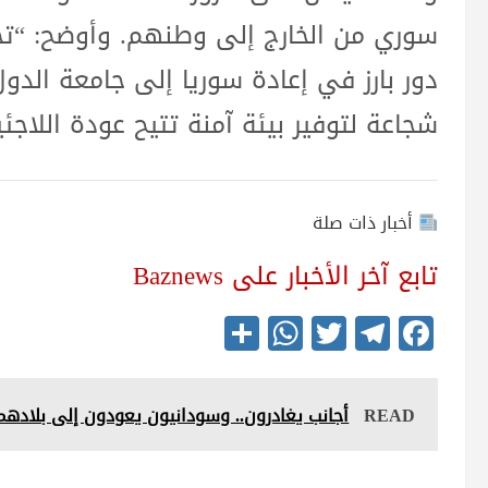
سوري من الخارج إلى وطنهم. وأوضح: “تحد
دور بارز في إعادة سوريا إلى جامعة الدول 
شجاعة لتوفير بيئة آمنة تتيح عودة اللاجئ
أخبار ذات صلة
تابع آخر الأخبار على Baznews
S
W
T
Te
Fa
ha
ha
wi
le
ce
re
ts
tte
gr
bo
READ
أجانب يغادرون.. وسودانيون يعودون إلى بلاده
A
r
a
ok
pp
m